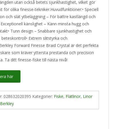
ängden utan också betets sjunkhastighet, vilket gör
t för olika finesse-tekniker.Huvudfunktioner:• Speciell
ion och slät ytbeläggning – För bättre kastlängd och
• Exceptionell känslighet – Känn minsta hugg och
takt• Tunn design – Snabbare sjunkhastighet och
 beteskontroll• Extrem slitstyrka och
tBerkley Forward Finesse Braid Crystal är det perfekta
fiskare som kräver yttersta prestanda och precision
na. Ta ditt finesse-fiske till nästa nivå!
era här
nr:
028632020395
Kategorier:
Fiske
,
Flätlinor
,
Linor
:
Berkley