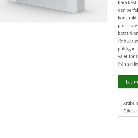
bara kastl
den perfek
konstrukt
precision
bottenkon
förbättrad
pålitlighe
valet för 
från sin li
Läs m
Artikel
Etikett