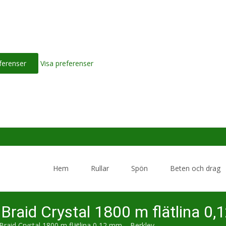
ferenser
Visa preferenser
Skip
to
Hem
Rullar
Spön
Beten och drag
content
Braid Crystal 1800 m flätlina 0
Braid Crystal 1800 m flätlina 0,12 mm – Berkley