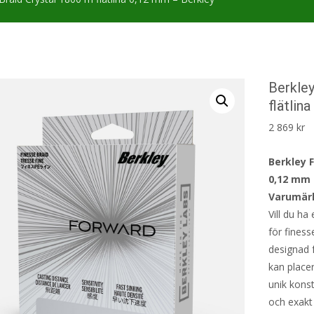
Berkley
flätlin
2 869
kr
Berkley F
0,12 mm
Varumärk
Vill du ha
för finess
designad 
kan place
unik konst
och exakt