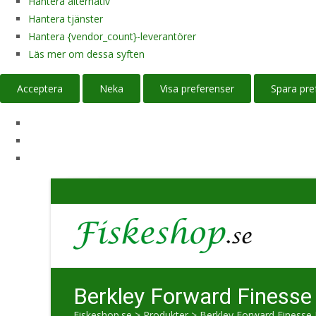
Hantera alternativ
Hantera tjänster
Hantera {vendor_count}-leverantörer
Läs mer om dessa syften
Acceptera
Neka
Visa preferenser
Spara pre
Berkley Forward Finesse 
Fiskeshop.se
>
Produkter
>
Berkley Forward Finesse 