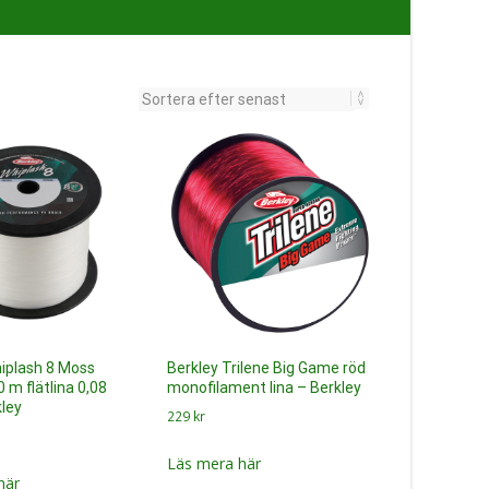
iplash 8 Moss
Berkley Trilene Big Game röd
 m flätlina 0,08
monofilament lina – Berkley
ley
229
kr
Läs mera här
här