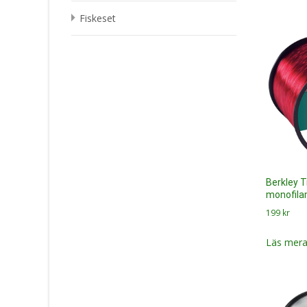
Fiskeset
Berkley T
monofilam
199
kr
Läs mera