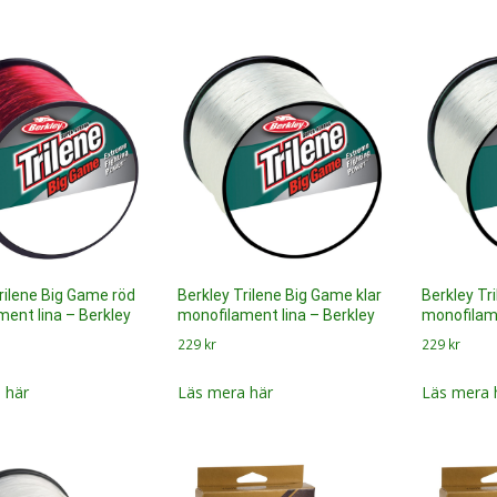
rilene Big Game röd
Berkley Trilene Big Game klar
Berkley Tr
ent lina – Berkley
monofilament lina – Berkley
monofilame
229
kr
229
kr
 här
Läs mera här
Läs mera 