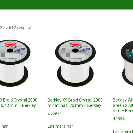
Sortera
2 av 612 resultat
efter
senaste
9 Braid Crystal 2000
Berkley X9 Braid Crystal 2000
Berkley Wh
a 0,43 mm – Berkley
m flätlina 0,20 mm – Berkley
Green 2000
mm – Berk
2 869
kr
4 199
kr
 här
Läs mera här
Läs mera 