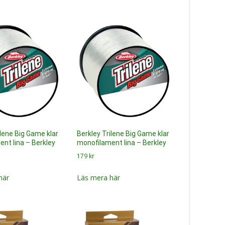
ilene Big Game klar
Berkley Trilene Big Game klar
nt lina – Berkley
monofilament lina – Berkley
179
kr
här
Läs mera här