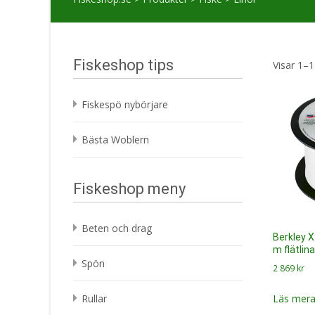
Fiskeshop tips
Visar 1–1
Fiskespö nybörjare
Bästa Woblern
Fiskeshop meny
Beten och drag
Berkley X
m flätlin
Spön
2 869
kr
Läs mera
Rullar