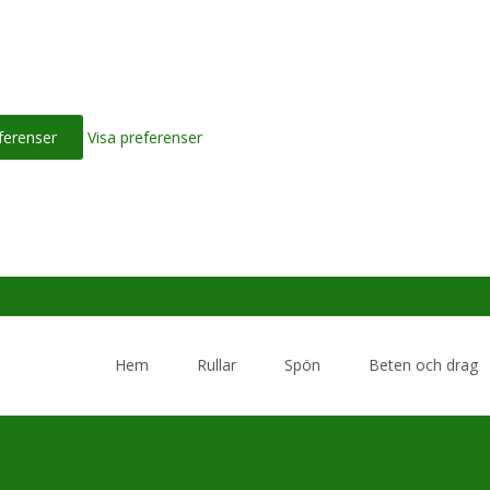
ferenser
Visa preferenser
Skip
to
Hem
Rullar
Spön
Beten och drag
content