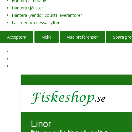
Hantera alternativ
Hantera tjänster
Hantera {vendor_count}-leverantörer
Läs mer om dessa syften
Acceptera
Neka
Visa preferenser
Spara pre
Linor
Fiskeshop.se
>
Produkter
>
Fiske
>
Linor