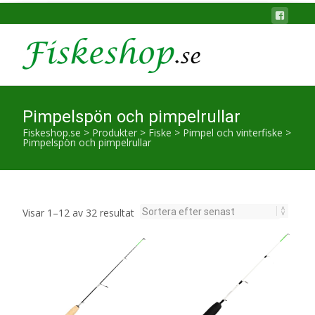
Pimpelspön och pimpelrullar
Fiskeshop.se
>
Produkter
>
Fiske
>
Pimpel och vinterfiske
>
Pimpelspön och pimpelrullar
Sortera
Visar 1–12 av 32 resultat
efter
senaste