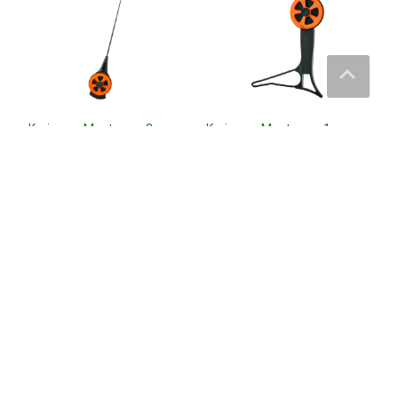
Karismax Maxtreme 3
Karismax Maxtreme 1
mormyska pimpelspö –
varpspö – Karismax
Karismax
199
kr
129
kr
Läs mera här
Läs mera här