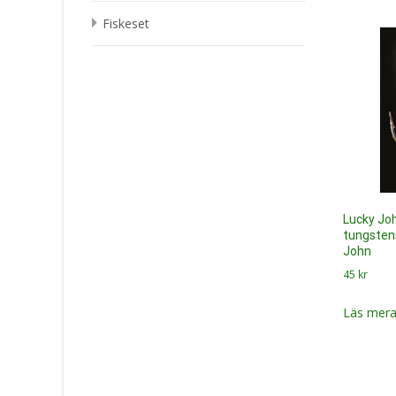
Fiskeset
Lucky J
tungsten
John
45
kr
Läs mera