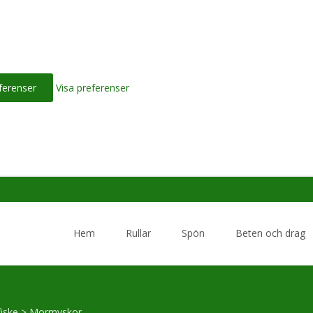
ferenser
Visa preferenser
Skip
to
Hem
Rullar
Spön
Beten och drag
content
fiske
>
Mormyskor