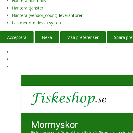
Hantera alternativ
Hantera tjänster
Hantera {vendor_count}-leverantörer
Läs mer om dessa syften
Acceptera
Neka
Visa preferenser
Spara pre
Mormyskor
Fiskeshop.se
>
Produkter
>
Fiske
>
Pimpel och vinter