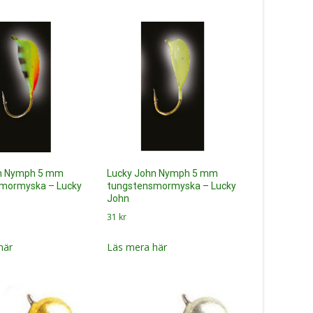
hn Nymph 5 mm
Lucky John Nymph 5 mm
mormyska – Lucky
tungstensmormyska – Lucky
John
31
kr
här
Läs mera här