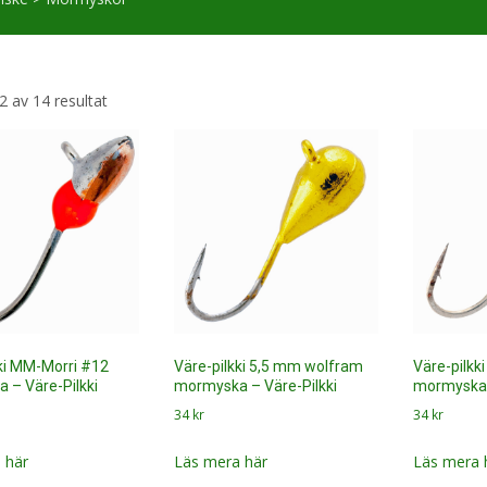
Sortera
2 av 14 resultat
efter
senaste
ki MM-Morri #12
Väre-pilkki 5,5 mm wolfram
Väre-pilkk
 – Väre-Pilkki
mormyska – Väre-Pilkki
mormyska 
34
kr
34
kr
 här
Läs mera här
Läs mera 