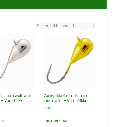
i 5,5 mm wolfram
Väre-pilkki 4 mm volfram
– Väre-Pilkki
mormyska – Väre-Pilkki
34
kr
här
Läs mera här