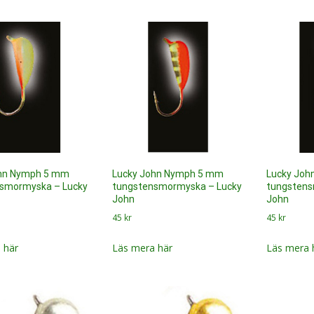
ohn Nymph 5 mm
Lucky John Nymph 5 mm
Lucky Jo
smormyska – Lucky
tungstensmormyska – Lucky
tungstens
John
John
45
kr
45
kr
 här
Läs mera här
Läs mera 