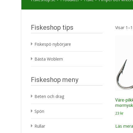
Fiskeshop tips
Visar 1–1
Fiskespö nybörjare
Bästa Woblern
Fiskeshop meny
Beten och drag
Väre-pilk
mormyska
Spön
23
kr
Läs mera
Rullar