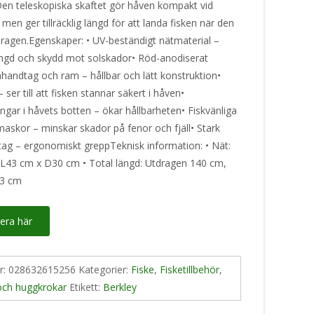
 Den teleskopiska skaftet gör håven kompakt vid
 men ger tillräcklig längd för att landa fisken när den
tdragen.Egenskaper: • UV-beständigt nätmaterial –
längd och skydd mot solskador• Röd-anodiserat
handtag och ram – hållbar och lätt konstruktion•
 ser till att fisken stannar säkert i håven•
ngar i håvets botten – ökar hållbarheten• Fiskvänliga
maskor – minskar skador på fenor och fjäll• Stark
ag – ergonomiskt greppTeknisk information: • Nät:
L43 cm x D30 cm • Total längd: Utdragen 140 cm,
83 cm
era här
nr:
028632615256
Kategorier:
Fiske
,
Fisketillbehör
,
och huggkrokar
Etikett:
Berkley