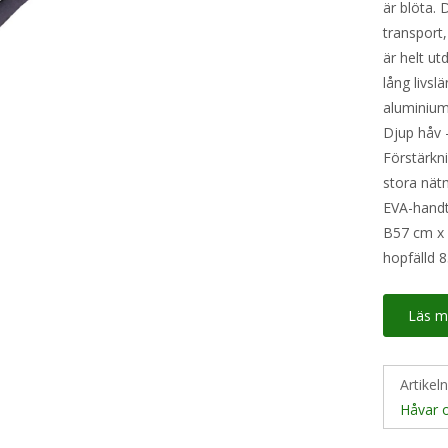
är blöta.
transport,
är helt u
lång livs
aluminium
Djup håv –
Förstärkni
stora nät
EVA-handt
B57 cm x 
hopfälld 
Läs m
Artikel
Håvar 