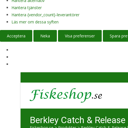
Hantera alternativ
Hantera tjänster
Hantera {vendor_count}-leverantörer
Läs mer om dessa syften
Acceptera
Neka
Visa preferenser
Spara pre
Berkley Catch & Releas
Fiskeshop.se
>
Produkter
>
Berkley Catch & Release