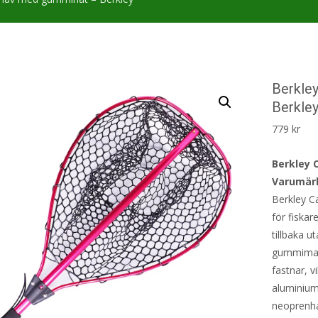
Berkle
Berkle
779
kr
Berkley 
Varumärk
Berkley 
för fiskar
tillbaka u
gummimate
fastnar, v
aluminium
neoprenha