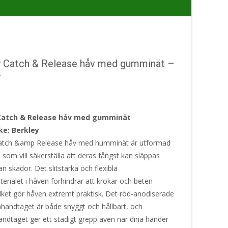
y Catch & Release håv med gumminät –
y
Catch & Release håv med gumminät
e: Berkley
Catch &amp Release håv med humminät är utformad
e som vill säkerställa att deras fångst kan släppas
tan skador. Det slitstarka och flexibla
rialet i håven förhindrar att krokar och beten
ilket gör håven extremt praktisk. Det röd-anodiserade
handtaget är både snyggt och hållbart, och
ndtaget ger ett stadigt grepp även när dina händer