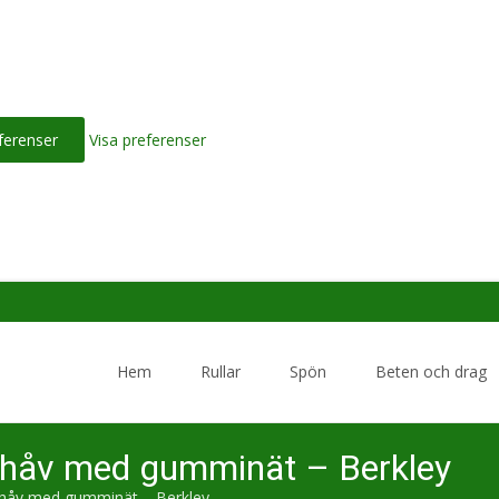
ferenser
Visa preferenser
Skip
to
Hem
Rullar
Spön
Beten och drag
content
e håv med gumminät – Berkley
 håv med gumminät – Berkley