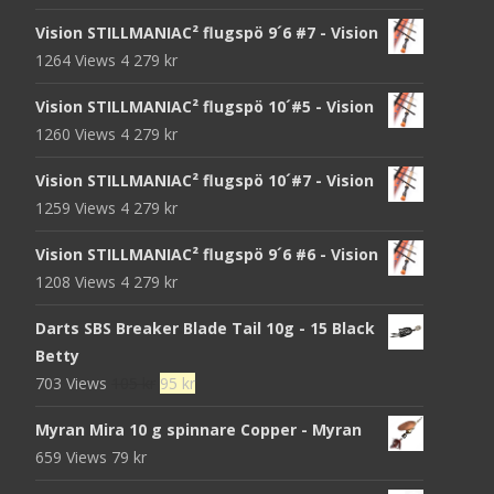
Vision STILLMANIAC² flugspö 9´6 #7 - Vision
1264 Views
4 279
kr
Vision STILLMANIAC² flugspö 10´#5 - Vision
1260 Views
4 279
kr
Vision STILLMANIAC² flugspö 10´#7 - Vision
1259 Views
4 279
kr
Vision STILLMANIAC² flugspö 9´6 #6 - Vision
1208 Views
4 279
kr
Darts SBS Breaker Blade Tail 10g - 15 Black
Betty
Det
Det
703 Views
105
kr
95
kr
ursprungliga
nuvarande
Myran Mira 10 g spinnare Copper - Myran
priset
priset
659 Views
79
kr
var:
är:
105 kr.
95 kr.