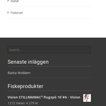
Rullar
Fiskeset
Search
for:
Senaste inläggen
Bästa Woblern
Fiskeprodukter
Vision STILLMANIAC² flugspö 10´#6 - Vision
1272 Views
4 279
kr