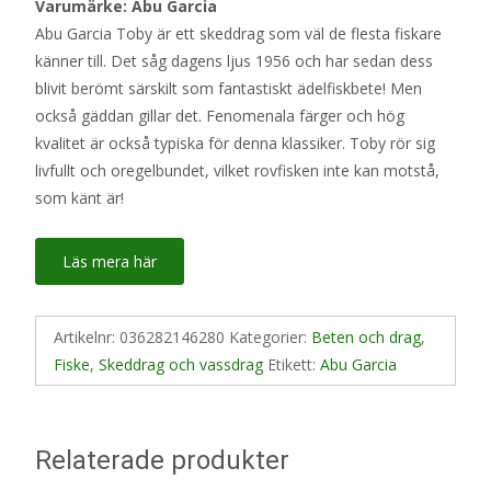
Varumärke: Abu Garcia
Abu Garcia Toby är ett skeddrag som väl de flesta fiskare
känner till. Det såg dagens ljus 1956 och har sedan dess
blivit berömt särskilt som fantastiskt ädelfiskbete! Men
också gäddan gillar det. Fenomenala färger och hög
kvalitet är också typiska för denna klassiker. Toby rör sig
livfullt och oregelbundet, vilket rovfisken inte kan motstå,
som känt är!
Läs mera här
Artikelnr:
036282146280
Kategorier:
Beten och drag
,
Fiske
,
Skeddrag och vassdrag
Etikett:
Abu Garcia
Relaterade produkter