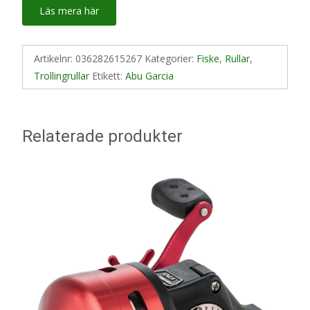
Läs mera här
Artikelnr:
036282615267
Kategorier:
Fiske
,
Rullar
,
Trollingrullar
Etikett:
Abu Garcia
Relaterade produkter