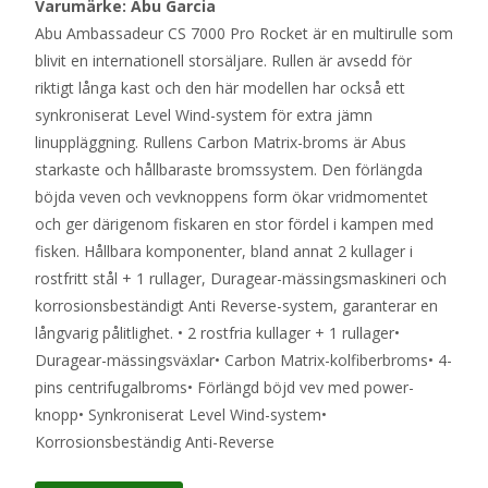
Varumärke: Abu Garcia
Abu Ambassadeur CS 7000 Pro Rocket är en multirulle som
blivit en internationell storsäljare. Rullen är avsedd för
riktigt långa kast och den här modellen har också ett
synkroniserat Level Wind-system för extra jämn
linuppläggning. Rullens Carbon Matrix-broms är Abus
starkaste och hållbaraste bromssystem. Den förlängda
böjda veven och vevknoppens form ökar vridmomentet
och ger därigenom fiskaren en stor fördel i kampen med
fisken. Hållbara komponenter, bland annat 2 kullager i
rostfritt stål + 1 rullager, Duragear-mässingsmaskineri och
korrosionsbeständigt Anti Reverse-system, garanterar en
långvarig pålitlighet. • 2 rostfria kullager + 1 rullager•
Duragear-mässingsväxlar• Carbon Matrix-kolfiberbroms• 4-
pins centrifugalbroms• Förlängd böjd vev med power-
knopp• Synkroniserat Level Wind-system•
Korrosionsbeständig Anti-Reverse