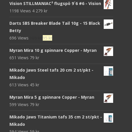
Vision STILLMANIAC² flugspö 9´6 #6 - Vision
1198 Views
4 279
kr
Darts SBS Breaker Blade Tail 10g - 15 Black
Betty
Det
Det
696 Views
105
kr
95
kr
ursprungliga
nuvarande
Myran Mira 10 g spinnare Copper - Myran
priset
priset
651 Views
79
kr
var:
är:
105 kr.
95 kr.
Mikado Jaws Steel tafs 20 cm 2 st/pkt -
Mikado
613 Views
45
kr
Myran Mira 5 g spinnare Copper - Myran
599 Views
79
kr
Mikado Jaws Titanium tafs 35 cm 2 st/pkt -
Mikado
594 Views
59
kr