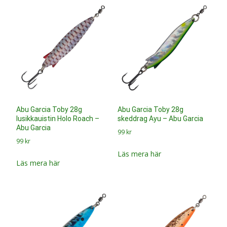
Läs mera här
Abu Garcia Toby 28g
Abu Garcia Toby 28g
lusikkauistin Sardine – Abu
skeddrag Goldfish – Abu
Garcia
Garcia
99
kr
99
kr
Läs mera här
Läs mera här