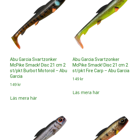
Läs mera här
Abu Garcia Svartzonker
Abu Garcia Svartzonker
McPike Smack! Disc 21 cm 2
McPike Smack! Disc 21 cm 2
st/pkt Real Roach – Abu
st/pkt Yellow Fin Perch –
Garcia
Abu Garcia
149
kr
149
kr
Läs mera här
Läs mera här