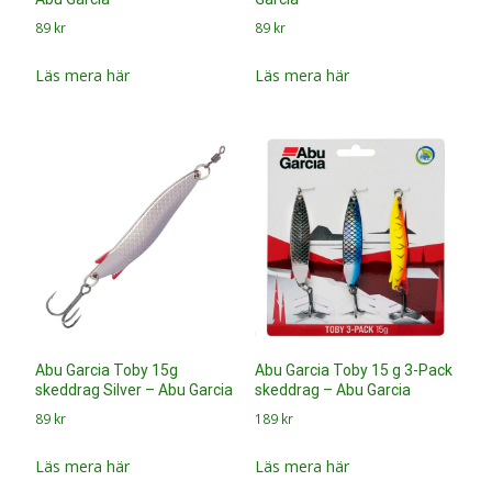
Abu Garcia Toby 15g
Abu Garcia Toby 15 g 3-Pack
skeddrag Silver – Abu Garcia
skeddrag – Abu Garcia
89
kr
189
kr
Läs mera här
Läs mera här
Abu Garcia Svartzonker
Abu Garcia Svartzonker
McPike Smack! Disc 21 cm 2
McPike Smack! Disc 21 cm 2
st/pkt UV Black Back Shad –
st/pkt Fire Bass – Abu Garcia
Abu Garcia
149
kr