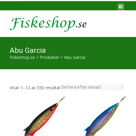
efter
senaste
Abu Garcia Toby Salmo 30 g
Abu Garcia Toby Salmo 30 g
skeddrag – Abu Garcia
skeddrag – Abu Garcia
119
kr
119
kr
Läs mera här
Läs mera här