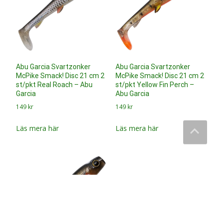
Abu Garcia Svartzonker
McPike Smack! Disc 21 cm 2
st/pkt Red Tiger – Abu
Garcia
149
kr
Läs mera här
Fiskeshop tips