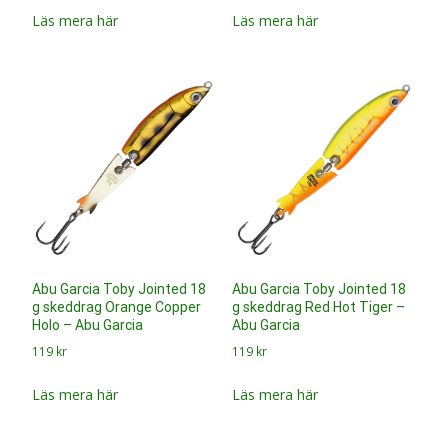
Holo – Abu Garcia
Abu Garcia
119
kr
119
kr
Läs mera här
Läs mera här
Abu Garcia Toby 28g
Abu Garcia Toby 28g
lusikkauistin Holo Roach –
skeddrag Ayu – Abu Garcia
Abu Garcia
99
kr
99
kr
Läs mera här