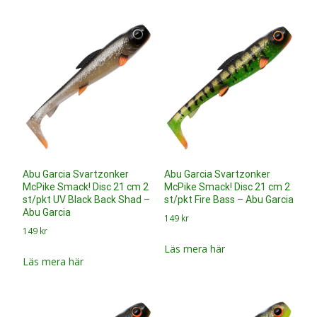
149
kr
Läs mera här
Läs mera här
Abu Garcia Svartzonker
Abu Garcia Svartzonker
McPike Smack! Disc 21 cm 2
McPike Smack! Disc 21 cm 2
st/pkt Burbot Motoroil – Abu
st/pkt Fire Carp – Abu Garcia
Garcia
149
kr
149
kr
Läs mera här