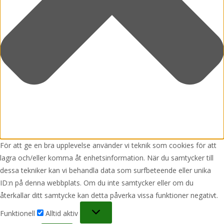
lagra och/eller komma åt enhetsinformation. När du samtycker till
dessa tekniker kan vi behandla data som surfbeteende eller unika
ID:n på denna webbplats. Om du inte samtycker eller om du
återkallar ditt samtycke kan detta påverka vissa funktioner negativt.
Funktionell
Funktionell
Alltid aktiv
Alternativ
Alternativ
Statistik
Statistik
Marknadsföring
Marknadsföring
Hantera alternativ
Hantera tjänster
Hantera {vendor_count}-leverantörer
Läs mer om dessa syften
Acceptera
Neka
Visa preferenser