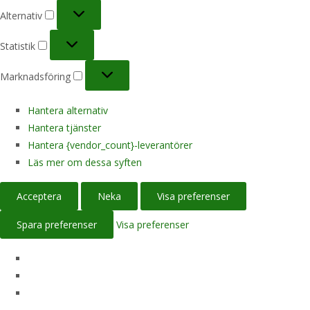
Spara preferenser
Visa preferenser
Abu Garcia
Fiskeshop.se
>
Produkter
>
Abu Garcia
Sortera
Visar 1–12 av 550 resultat