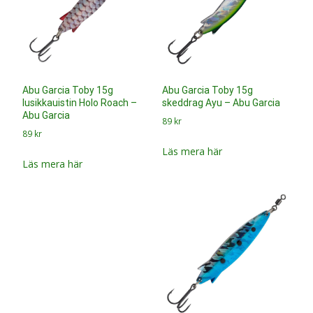
Abu Garcia Toby 15g
lusikkauistin Sardine – Abu
Garcia
89
kr
Läs mera här