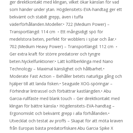
ger direktkontakt med klingan, vilket ökar känslan för vad
som händer under ytan. Högdensitets-EVA-handtag ger ett
bekvämt och stabilt grepp, även i tuffa
väderförhållanden.Modeller:• 722 (Medium Power) –
Transportlängd: 114 cm ◦ Ett mångsidigt spö för
medelstora beten, perfekt för wobblers i sjöar och åar.•
702 (Medium Heavy Power) – Transportlängd: 112 cm ◦
Ger extra kraft för större predatorer och tyngre
beten.Nyckelfunktioner:• Lätt kolfiberklinga med Nano
Technology – Maximal känslighet och hållbarhet.•
Moderate Fast Action – Behåller betets naturliga gång och
hjälper till att landa fisken.• Seaguide XOG-spöringar –
Förhindrar lintrassel och förbättrar kastlängden.• Abu
Garcia-rullfäste med blank touch – Ger direktkontakt med
klingan för bättre känsla.• Högdensitets-EVA-handtag –
Ergonomiskt och bekvämt grepp i alla förhållanden.•
Utvecklat och testat av proffs – Skapat för att möta kraven
från Europas bästa predatorfiskare.Abu Garcia Spike X