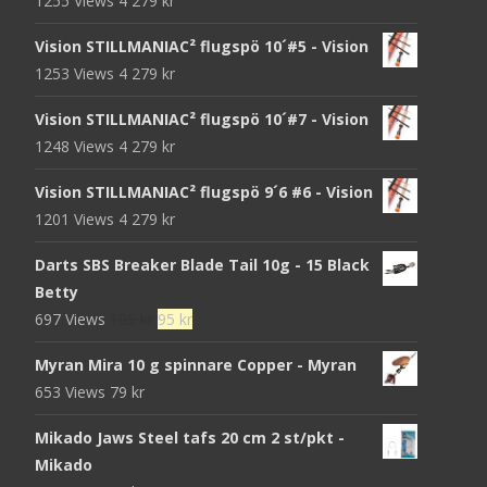
1255 Views
4 279
kr
Vision STILLMANIAC² flugspö 10´#5 - Vision
1253 Views
4 279
kr
Vision STILLMANIAC² flugspö 10´#7 - Vision
1248 Views
4 279
kr
Vision STILLMANIAC² flugspö 9´6 #6 - Vision
1201 Views
4 279
kr
Darts SBS Breaker Blade Tail 10g - 15 Black
Betty
Det
Det
697 Views
105
kr
95
kr
ursprungliga
nuvarande
Myran Mira 10 g spinnare Copper - Myran
priset
priset
653 Views
79
kr
var:
är:
105 kr.
95 kr.
Mikado Jaws Steel tafs 20 cm 2 st/pkt -
Mikado