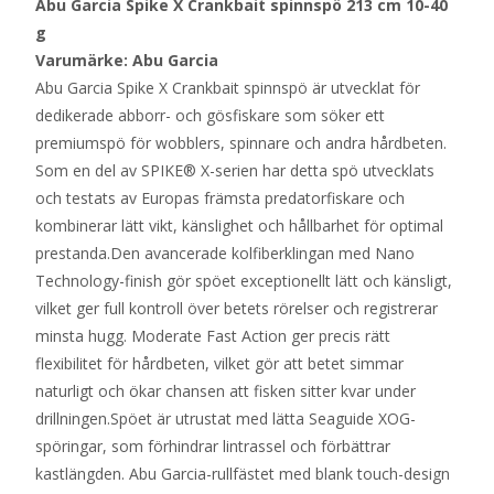
Abu Garcia Spike X Crankbait spinnspö 213 cm 10-40
g
Varumärke: Abu Garcia
Abu Garcia Spike X Crankbait spinnspö är utvecklat för
dedikerade abborr- och gösfiskare som söker ett
premiumspö för wobblers, spinnare och andra hårdbeten.
Som en del av SPIKE® X-serien har detta spö utvecklats
och testats av Europas främsta predatorfiskare och
kombinerar lätt vikt, känslighet och hållbarhet för optimal
prestanda.Den avancerade kolfiberklingan med Nano
Technology-finish gör spöet exceptionellt lätt och känsligt,
vilket ger full kontroll över betets rörelser och registrerar
minsta hugg. Moderate Fast Action ger precis rätt
flexibilitet för hårdbeten, vilket gör att betet simmar
naturligt och ökar chansen att fisken sitter kvar under
drillningen.Spöet är utrustat med lätta Seaguide XOG-
spöringar, som förhindrar lintrassel och förbättrar
kastlängden. Abu Garcia-rullfästet med blank touch-design