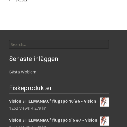
Search
for:
Senaste inläggen
Bästa Woblern
Fiskeprodukter
Vision STILLMANIAC² flugspö 10´#6 - Vision
1262 Views
4 279
kr
Vision STILLMANIAC² flugspö 9´6 #7 - Vision