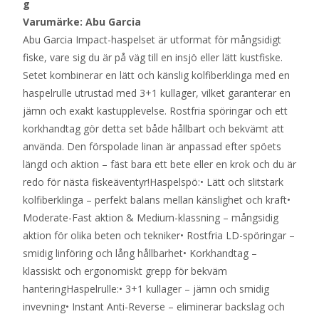
g
Varumärke: Abu Garcia
Abu Garcia Impact-haspelset är utformat för mångsidigt
fiske, vare sig du är på väg till en insjö eller lätt kustfiske.
Setet kombinerar en lätt och känslig kolfiberklinga med en
haspelrulle utrustad med 3+1 kullager, vilket garanterar en
jämn och exakt kastupplevelse. Rostfria spöringar och ett
korkhandtag gör detta set både hållbart och bekvämt att
använda. Den förspolade linan är anpassad efter spöets
längd och aktion – fäst bara ett bete eller en krok och du är
redo för nästa fiskeäventyr!Haspelspö:• Lätt och slitstark
kolfiberklinga – perfekt balans mellan känslighet och kraft•
Moderate-Fast aktion & Medium-klassning – mångsidig
aktion för olika beten och tekniker• Rostfria LD-spöringar –
smidig linföring och lång hållbarhet• Korkhandtag –
klassiskt och ergonomiskt grepp för bekväm
hanteringHaspelrulle:• 3+1 kullager – jämn och smidig
invevning• Instant Anti-Reverse – eliminerar backslag och