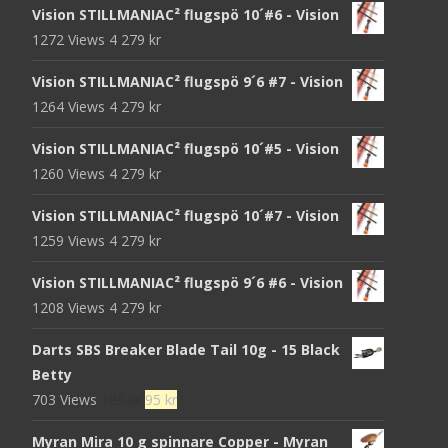
Vision STILLMANIAC² flugspö 10´#6 - Vision
1272 Views
4 279
kr
Vision STILLMANIAC² flugspö 9´6 #7 - Vision
1264 Views
4 279
kr
Vision STILLMANIAC² flugspö 10´#5 - Vision
1260 Views
4 279
kr
Vision STILLMANIAC² flugspö 10´#7 - Vision
1259 Views
4 279
kr
Vision STILLMANIAC² flugspö 9´6 #6 - Vision
1208 Views
4 279
kr
Darts SBS Breaker Blade Tail 10g - 15 Black
Betty
Det
Det
703 Views
105
kr
95
kr
ursprungliga
nuvarande
Myran Mira 10 g spinnare Copper - Myran