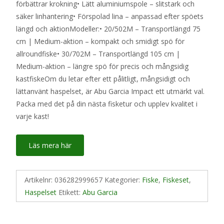
förbättrar krokning• Lätt aluminiumspole – slitstark och
säker linhantering• Förspolad lina – anpassad efter spöets
längd och aktionModeller:• 20/502M – Transportlängd 75
cm | Medium-aktion – kompakt och smidigt spö för
allroundfiske• 30/702M – Transportlängd 105 cm |
Medium-aktion – längre spö för precis och mångsidig
kastfiskeOm du letar efter ett pålitligt, mångsidigt och
lättanvänt haspelset, är Abu Garcia Impact ett utmärkt val.
Packa med det på din nästa fisketur och upplev kvalitet i
varje kast!
Läs mera här
Artikelnr:
036282999657
Kategorier:
Fiske
,
Fiskeset
,
Haspelset
Etikett:
Abu Garcia