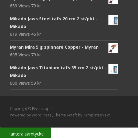
priset
priset
659 Views
79
kr
var:
är:
105 kr.
95 kr.
Mikado Jaws Steel tafs 20 cm 2 st/pkt -
Mikado
619 Views
45
kr
Myran Mira 5 g spinnare Copper - Myran
605 Views
79
kr
Mikado Jaws Titanium tafs 35 cm 2 st/pkt -
Mikado
600 Views
59
kr
Copyright © Fiskeshop.se
Powered by WordPress
, Theme
i-craft
by TemplatesNext.
Hantera samtycke