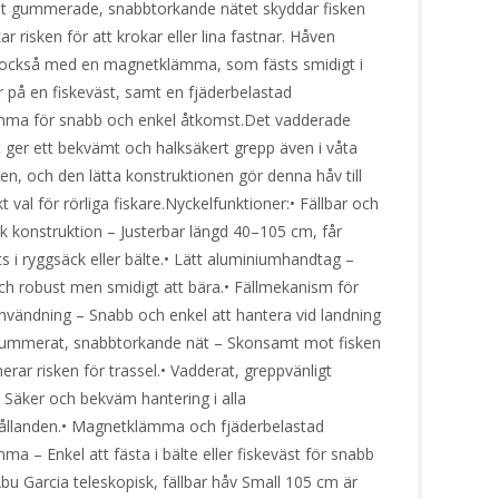
t gummerade, snabbtorkande nätet skyddar fisken
r risken för att krokar eller lina fastnar. Håven
 också med en magnetklämma, som fästs smidigt i
er på en fiskeväst, samt en fjäderbelastad
mma för snabb och enkel åtkomst.Det vadderade
 ger ett bekvämt och halksäkert grepp även i våta
en, och den lätta konstruktionen gör denna håv till
t val för rörliga fiskare.Nyckelfunktioner:• Fällbar och
sk konstruktion – Justerbar längd 40–105 cm, får
ts i ryggsäck eller bälte.• Lätt aluminiumhandtag –
och robust men smidigt att bära.• Fällmekanism för
vändning – Snabb och enkel att hantera vid landning
 Gummerat, snabbtorkande nät – Skonsamt mot fisken
rar risken för trassel.• Vadderat, greppvänligt
 Säker och bekväm hantering i alla
ållanden.• Magnetklämma och fjäderbelastad
ma – Enkel att fästa i bälte eller fiskeväst för snabb
bu Garcia teleskopisk, fällbar håv Small 105 cm är