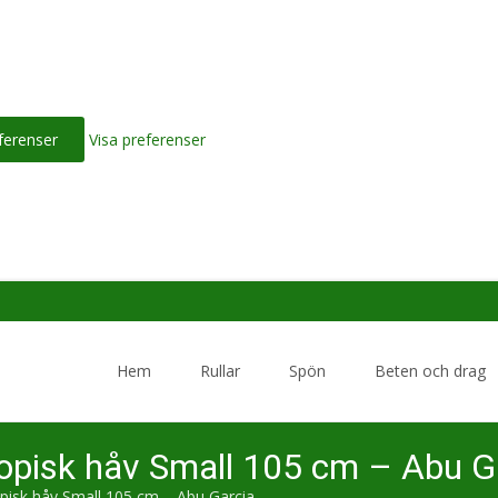
ferenser
Visa preferenser
Skip
to
Hem
Rullar
Spön
Beten och drag
content
kopisk håv Small 105 cm – Abu G
opisk håv Small 105 cm – Abu Garcia