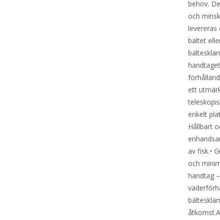
behov. De
och minska
levereras
bältet ell
bältesklä
handtaget
förhålland
ett utmärk
teleskopi
enkelt pla
Hållbart 
enhandsan
av fisk.•
och minime
handtag –
väderförh
bälteskläm
åtkomst.A