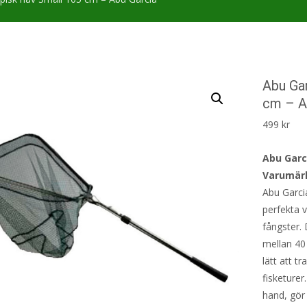
Abu Gar
cm – A
499
kr
Abu Garc
Varumärk
Abu Garcia
perfekta v
fångster.
mellan 40
lätt att t
fisketure
hand, gör