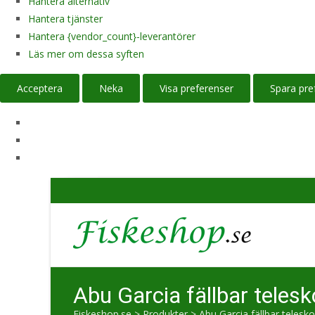
Hantera alternativ
Hantera tjänster
Hantera {vendor_count}-leverantörer
Läs mer om dessa syften
Acceptera
Neka
Visa preferenser
Spara pre
Abu Garcia fällbar teles
Fiskeshop.se
>
Produkter
>
Abu Garcia fällbar telesk