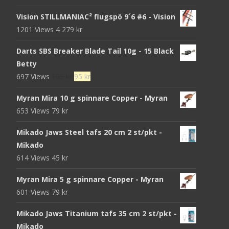
Vision STILLMANIAC² flugspö 9´6 #6 - Vision
1201 Views
4 279
kr
Darts SBS Breaker Blade Tail 10g - 15 Black
Betty
Det
Det
697 Views
105
kr
95
kr
ursprungliga
nuvarande
Myran Mira 10 g spinnare Copper - Myran
priset
priset
653 Views
79
kr
var:
är:
105 kr.
95 kr.
Mikado Jaws Steel tafs 20 cm 2 st/pkt -
Mikado
614 Views
45
kr
Myran Mira 5 g spinnare Copper - Myran
601 Views
79
kr
Mikado Jaws Titanium tafs 35 cm 2 st/pkt -
Mikado