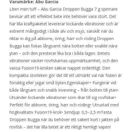
Varumärke: Abu Garcia
Liten men tuff – Abu Garcia Droppen Bugga 7 g spinnare
bevisar att ett effektivt bete inte behöver vara stort. Det
här lilla kraftpaketet levererar lockande vibrationer och är
extremt mångsidigt i både älv och insjö, särskilt när du
riktar in dig på abborre, öring, harr och röding.Droppen
Bugga kan fiskas långsamt nära botten eller snabbt nära
ytan – och den presterar lika bra i båda lägen. Betets
vibrationer väcker rovfiskarnas uppmärksamhet, och den
vassa Fusion19-kroken säkrar nappet ordentligt. Den
kompakta storleken gör det till ett utmärkt val när fisken är
försiktig eller jagar små byten.Egenskaper:• Fungerar vid
både långsam och snabb invevning – från botten till ytan•
Utsänder lockande vibrationer som drar till sig rovfiskar•
Perfekt för abborre, öring, harr och röding• Utrustad med
högkvalitativ Fusion19-krok• Simdjup: 0,5–2,5 mTesta
Droppen Bugga när du behöver ett säkert kort i jakten på
rovfisk – det här lilla betet är ett riktigt hemligt vapen!