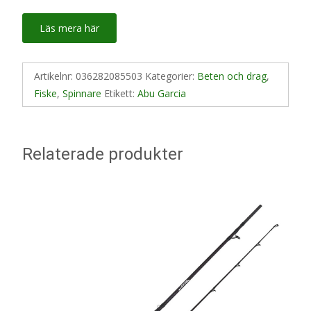
Läs mera här
Artikelnr:
036282085503
Kategorier:
Beten och drag
,
Fiske
,
Spinnare
Etikett:
Abu Garcia
Relaterade produkter