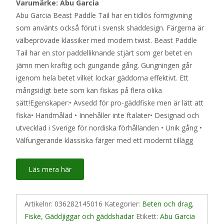
Varumärke: Abu Garcia
Abu Garcia Beast Paddle Tail har en tidlös formgivning
som använts också förut i svensk shaddesign. Färgerna är
välbeprövade klassiker med modern twist. Beast Paddle
Tail har en stor paddelliknande stjärt som ger betet en
jämn men kraftig och gungande gång. Gungningen går
igenom hela betet vilket lockar gäddorna effektivt. Ett
mångsidigt bete som kan fiskas på flera olika
sätt!Egenskaper:• Avsedd för pro-gäddfiske men är lätt att
fiska• Handmålad • Innehåller inte ftalater• Designad och
utvecklad i Sverige för nordiska förhållanden • Unik gång •
Välfungerande klassiska färger med ett modernt tillägg
Läs mera här
Artikelnr:
036282145016
Kategorier:
Beten och drag
,
Fiske
,
Gäddjiggar och gäddshadar
Etikett:
Abu Garcia