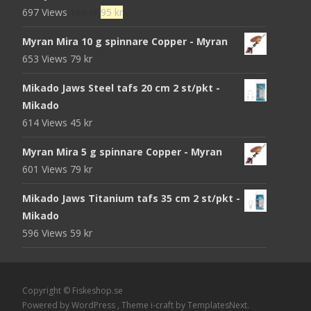
Det
Det
697 Views
105
kr
95
kr
ursprungliga
nuvarande
Myran Mira 10 g spinnare Copper - Myran
priset
priset
653 Views
79
kr
var:
är:
105 kr.
95 kr.
Mikado Jaws Steel tafs 20 cm 2 st/pkt -
Mikado
614 Views
45
kr
Myran Mira 5 g spinnare Copper - Myran
601 Views
79
kr
Mikado Jaws Titanium tafs 35 cm 2 st/pkt -
Mikado
596 Views
59
kr
Copyright © Fiskeshop.se
Powered by WordPress
, Theme
i-craft
by TemplatesNext.