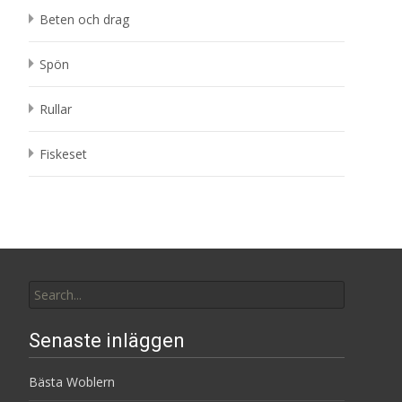
Beten och drag
Spön
Rullar
Fiskeset
Search
for:
Senaste inläggen
Bästa Woblern