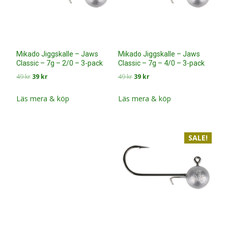
Mikado Jiggskalle – Jaws
Mikado Jiggskalle – Jaws
Classic – 7g – 2/0 – 3-pack
Classic – 7g – 4/0 – 3-pack
Det
Det
Det
Det
49
kr
39
kr
49
kr
39
kr
ursprungliga
nuvarande
ursprungliga
nuvarande
priset
priset
priset
priset
Läs mera & köp
Läs mera & köp
var:
är:
var:
är:
49 kr.
39 kr.
49 kr.
39 kr.
SALE!