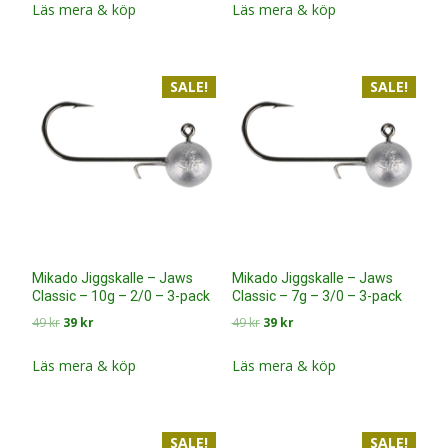
priset
priset
priset
priset
Läs mera & köp
Läs mera & köp
var:
är:
var:
är:
49 kr.
39 kr.
49 kr.
39 kr.
SALE!
SALE!
Mikado Jiggskalle – Jaws
Mikado Jiggskalle – Jaws
Classic – 10g – 2/0 – 3-pack
Classic – 7g – 3/0 – 3-pack
Det
Det
Det
Det
49
kr
39
kr
49
kr
39
kr
ursprungliga
nuvarande
ursprungliga
nuvarande
priset
priset
priset
priset
Läs mera & köp
Läs mera & köp
var:
är:
var:
är:
49 kr.
39 kr.
49 kr.
39 kr.
SALE!
SALE!