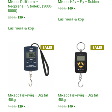
Mikado Rullfodral –
Mikado Håv – Fly – Rubber
Neoprene – Storlek L (3000-
Det
Det
199
kr
169
kr
5000)
ursprungliga
nuvarande
Det
Det
209
kr
159
kr
priset
priset
Läs mera & köp
ursprungliga
nuvarande
var:
är:
priset
priset
Läs mera & köp
199 kr.
169 kr.
var:
är:
209 kr.
159 kr.
SALE!
SALE!
Mikado Fiskevåg – Digital
Mikado Fiskevåg – Digital
40kg
45kg
Det
Det
Det
Det
149
kr
129
kr
179
kr
149
kr
ursprungliga
nuvarande
ursprungliga
nuvarande