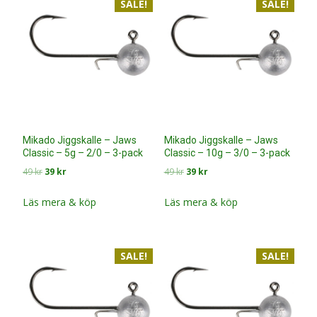
SALE!
SALE!
Mikado Jiggskalle – Jaws
Mikado Jiggskalle – Jaws
Classic – 5g – 2/0 – 3-pack
Classic – 10g – 3/0 – 3-pack
Det
Det
Det
Det
49
kr
39
kr
49
kr
39
kr
ursprungliga
nuvarande
ursprungliga
nuvarande
priset
priset
priset
priset
Läs mera & köp
Läs mera & köp
var:
är:
var:
är:
49 kr.
39 kr.
49 kr.
39 kr.
SALE!
SALE!