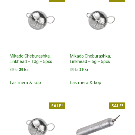
Mikado Cheburashka,
Mikado Cheburashka,
Linkhead – 10g – 5pcs
Linkhead – 5g – 5pcs
Det
Det
Det
Det
39
kr
29
kr
39
kr
29
kr
ursprungliga
nuvarande
ursprungliga
nuvarande
priset
priset
priset
priset
Läs mera & köp
Läs mera & köp
var:
är:
var:
är:
39 kr.
29 kr.
39 kr.
29 kr.
SALE!
SALE!