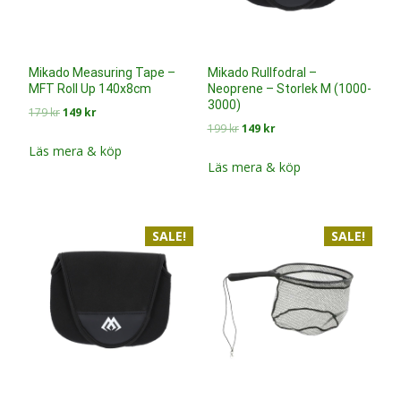
Mikado Measuring Tape –
Mikado Rullfodral –
MFT Roll Up 140x8cm
Neoprene – Storlek M (1000-
3000)
Det
Det
179
kr
149
kr
Det
Det
199
kr
149
kr
ursprungliga
nuvarande
ursprungliga
nuvarande
priset
priset
Läs mera & köp
priset
priset
Läs mera & köp
var:
är:
var:
är:
179 kr.
149 kr.
199 kr.
149 kr.
SALE!
SALE!