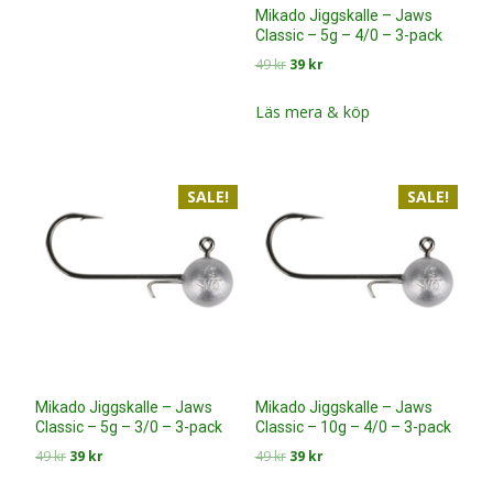
Mikado Jiggskalle – Jaws
Classic – 5g – 4/0 – 3-pack
Det
Det
49
kr
39
kr
ursprungliga
nuvarande
priset
priset
Läs mera & köp
var:
är:
49 kr.
39 kr.
SALE!
SALE!
Mikado Jiggskalle – Jaws
Mikado Jiggskalle – Jaws
Classic – 5g – 3/0 – 3-pack
Classic – 10g – 4/0 – 3-pack
Det
Det
Det
Det
49
kr
39
kr
49
kr
39
kr
ursprungliga
nuvarande
ursprungliga
nuvarande