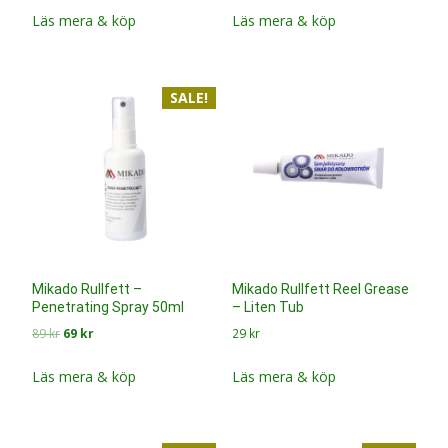
priset
priset
priset
priset
Läs mera & köp
Läs mera & köp
var:
är:
var:
är:
149 kr.
129 kr.
179 kr.
149 kr.
SALE!
Mikado Rullfett –
Mikado Rullfett Reel Grease
Penetrating Spray 50ml
– Liten Tub
Det
Det
89
kr
69
kr
29
kr
ursprungliga
nuvarande
priset
priset
Läs mera & köp
Läs mera & köp
var:
är:
89 kr.
69 kr.