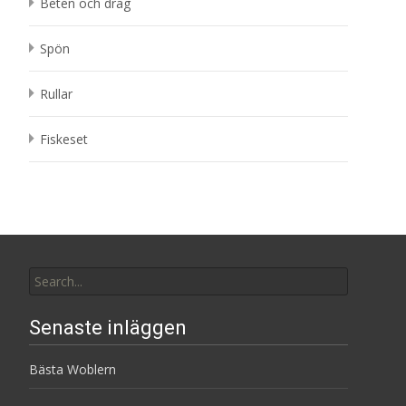
Beten och drag
Spön
Rullar
Fiskeset
Search
for:
Senaste inläggen
Bästa Woblern