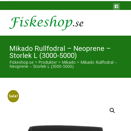
Mikado Rullfodral – Neoprene –
Storlek L (3000-5000)
Fiskeshop.se
>
Produkter
>
Mikado
>
Mikado Rullfodral –
Neoprene – Storlek L (3000-5000)
Sale!