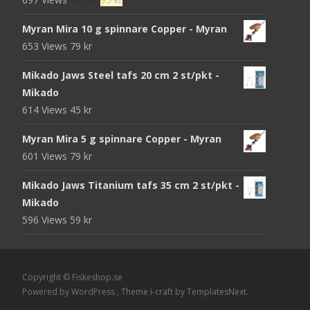
ursprungliga
nuvarande
Myran Mira 10 g spinnare Copper - Myran
priset
priset
653 Views
79
kr
var:
är:
105 kr.
95 kr.
Mikado Jaws Steel tafs 20 cm 2 st/pkt -
Mikado
614 Views
45
kr
Myran Mira 5 g spinnare Copper - Myran
601 Views
79
kr
Mikado Jaws Titanium tafs 35 cm 2 st/pkt -
Mikado
596 Views
59
kr
Copyright © Fiskeshop.se
Powered by WordPress
, Theme
i-craft
by TemplatesNext.