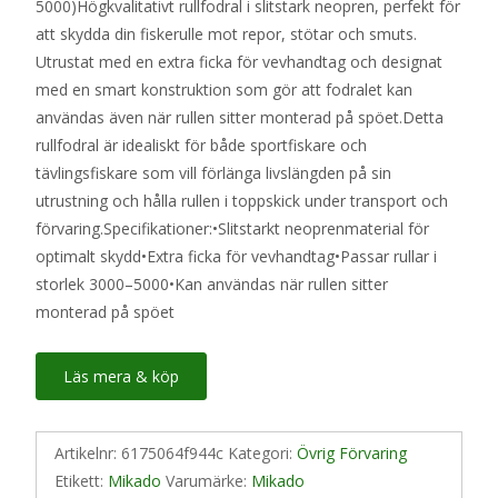
5000)Högkvalitativt rullfodral i slitstark neopren, perfekt för
var:
är:
att skydda din fiskerulle mot repor, stötar och smuts.
209 kr.
159 kr.
Utrustat med en extra ficka för vevhandtag och designat
med en smart konstruktion som gör att fodralet kan
användas även när rullen sitter monterad på spöet.Detta
rullfodral är idealiskt för både sportfiskare och
tävlingsfiskare som vill förlänga livslängden på sin
utrustning och hålla rullen i toppskick under transport och
förvaring.Specifikationer:•Slitstarkt neoprenmaterial för
optimalt skydd•Extra ficka för vevhandtag•Passar rullar i
storlek 3000–5000•Kan användas när rullen sitter
monterad på spöet
Läs mera & köp
Artikelnr:
6175064f944c
Kategori:
Övrig Förvaring
Etikett:
Mikado
Varumärke:
Mikado