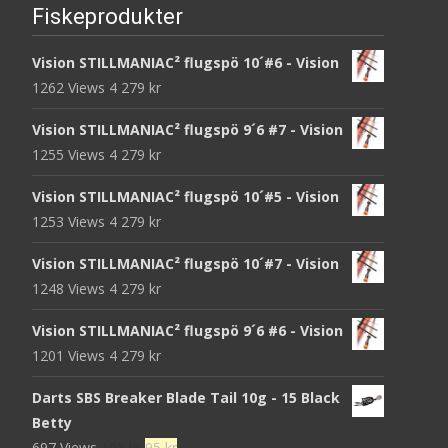
Fiskeprodukter
Vision STILLMANIAC² flugspö 10´#6 - Vision
1262 Views
4 279
kr
Vision STILLMANIAC² flugspö 9´6 #7 - Vision
1255 Views
4 279
kr
Vision STILLMANIAC² flugspö 10´#5 - Vision
1253 Views
4 279
kr
Vision STILLMANIAC² flugspö 10´#7 - Vision
1248 Views
4 279
kr
Vision STILLMANIAC² flugspö 9´6 #6 - Vision
1201 Views
4 279
kr
Darts SBS Breaker Blade Tail 10g - 15 Black
Betty
Det
Det
697 Views
105
kr
95
kr