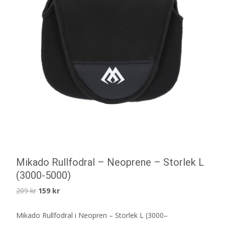
Mikado Rullfodral – Neoprene – Storlek L
(3000-5000)
Det
Det
209
kr
159
kr
ursprungliga
nuvarande
Mikado Rullfodral i Neopren – Storlek L (3000–
priset
priset