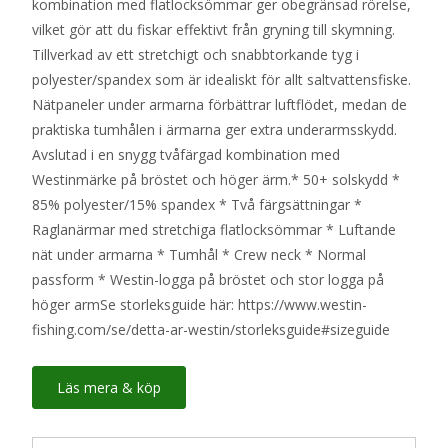
kombination med flatlocksömmar ger obegränsad rörelse,
699 kr.
599 kr.
vilket gör att du fiskar effektivt från gryning till skymning.
Tillverkad av ett stretchigt och snabbtorkande tyg i
polyester/spandex som är idealiskt för allt saltvattensfiske.
Nätpaneler under armarna förbättrar luftflödet, medan de
praktiska tumhålen i ärmarna ger extra underarmsskydd.
Avslutad i en snygg tvåfärgad kombination med
Westinmärke på bröstet och höger ärm.* 50+ solskydd *
85% polyester/15% spandex * Två färgsättningar *
Raglanärmar med stretchiga flatlocksömmar * Luftande
nät under armarna * Tumhål * Crew neck * Normal
passform * Westin-logga på bröstet och stor logga på
höger armSe storleksguide här: https://www.westin-
fishing.com/se/detta-ar-westin/storleksguide#sizeguide
Läs mera & köp