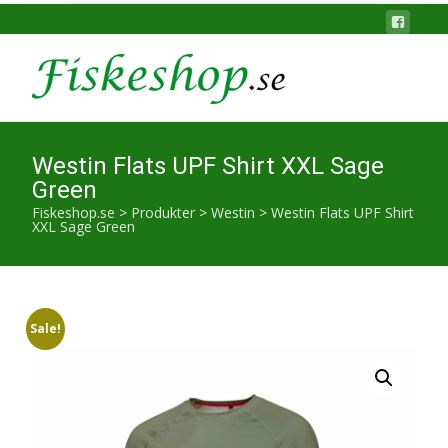
Westin Flats UPF Shirt XXL Sage
Green
Fiskeshop.se
>
Produkter
>
Westin
>
Westin Flats UPF Shirt
XXL Sage Green
Sale!