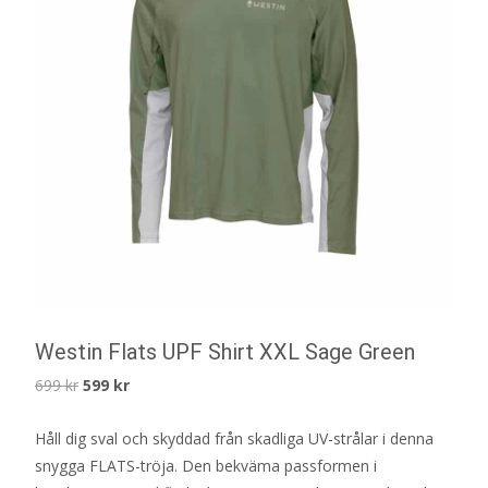
Westin Flats UPF Shirt XXL Sage Green
Det
Det
699
kr
599
kr
ursprungliga
nuvarande
Håll dig sval och skyddad från skadliga UV-strålar i denna
priset
priset
snygga FLATS-tröja. Den bekväma passformen i
var:
är: