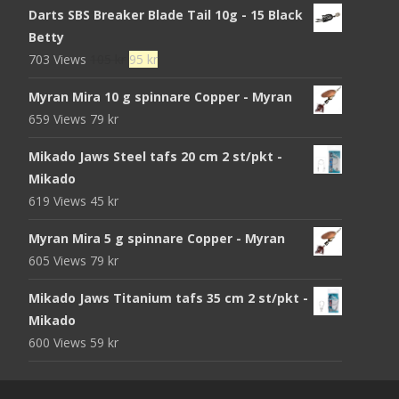
Darts SBS Breaker Blade Tail 10g - 15 Black
Betty
Det
Det
703 Views
105
kr
95
kr
ursprungliga
nuvarande
Myran Mira 10 g spinnare Copper - Myran
priset
priset
659 Views
79
kr
var:
är:
105 kr.
95 kr.
Mikado Jaws Steel tafs 20 cm 2 st/pkt -
Mikado
619 Views
45
kr
Myran Mira 5 g spinnare Copper - Myran
605 Views
79
kr
Mikado Jaws Titanium tafs 35 cm 2 st/pkt -
Mikado
600 Views
59
kr