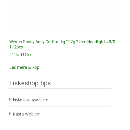
Westin Sandy Andy Curltail Jig 122g 22cm Headlight #8/0
1+2pcs
Det
Det
199
kr
189
kr
ursprungliga
nuvarande
priset
priset
Läs mera & köp
var:
är:
199 kr.
189 kr.
Fiskeshop tips
Fiskespö nybörjare
Bästa Woblern