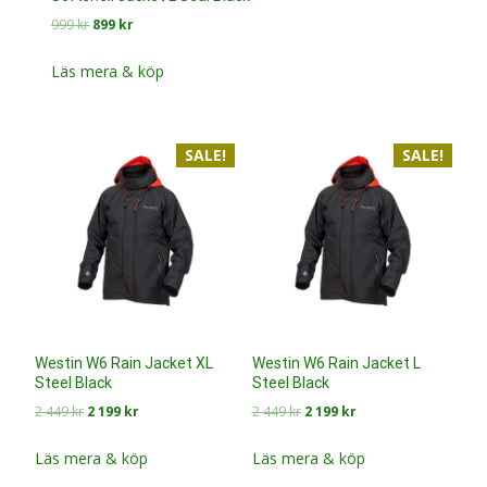
Det
Det
999
kr
899
kr
ursprungliga
nuvarande
priset
priset
Läs mera & köp
var:
är:
999 kr.
899 kr.
SALE!
SALE!
Westin W6 Rain Jacket XL
Westin W6 Rain Jacket L
Steel Black
Steel Black
Det
Det
Det
Det
2 449
kr
2 199
kr
2 449
kr
2 199
kr
ursprungliga
nuvarande
ursprungliga
nuvarande
priset
priset
priset
priset
Läs mera & köp
Läs mera & köp
var:
är:
var:
är: