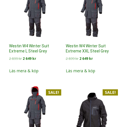
Westin W4 Winter Suit
Westin W4 Winter Suit
Extreme L Steel Grey
Extreme XXL Steel Grey
Det
Det
Det
Det
2 899
kr
2 649
kr
2 899
kr
2 649
kr
ursprungliga
nuvarande
ursprungliga
nuvarande
priset
priset
priset
priset
Läs mera & köp
Läs mera & köp
var:
är:
var:
är:
2
2
2
2
899 kr.
649 kr.
899 kr.
649 kr.
SALE!
SALE!