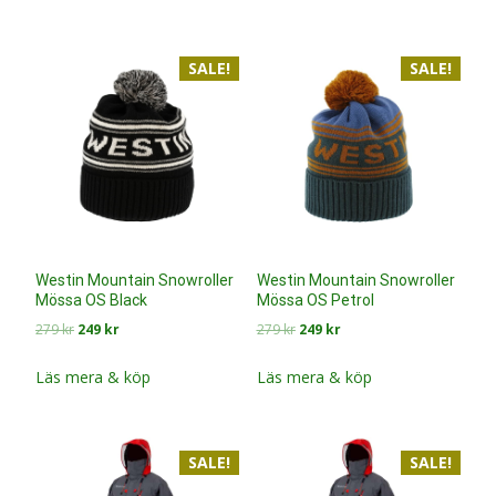
var:
är:
var:
är:
279 kr.
249 kr.
279 kr.
249 kr.
SALE!
SALE!
Westin Mountain Snowroller
Westin Mountain Snowroller
Mössa OS Black
Mössa OS Petrol
Det
Det
Det
Det
279
kr
249
kr
279
kr
249
kr
ursprungliga
nuvarande
ursprungliga
nuvarande
priset
priset
priset
priset
Läs mera & köp
Läs mera & köp
var:
är:
var:
är:
279 kr.
249 kr.
279 kr.
249 kr.
SALE!
SALE!