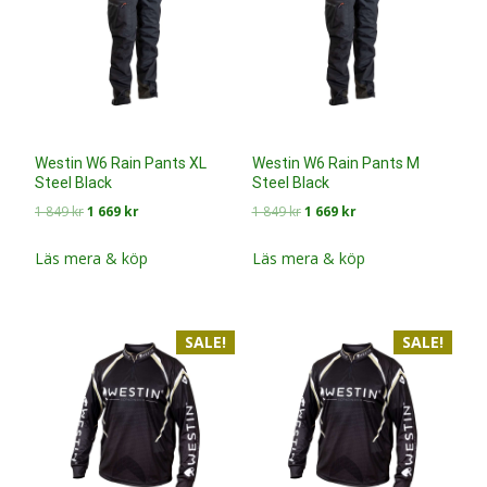
Westin W6 Rain Pants XL
Westin W6 Rain Pants M
Steel Black
Steel Black
Det
Det
Det
Det
1 849
kr
1 669
kr
1 849
kr
1 669
kr
ursprungliga
nuvarande
ursprungliga
nuvarande
priset
priset
priset
priset
Läs mera & köp
Läs mera & köp
var:
är:
var:
är:
1
1
1
1
849 kr.
669 kr.
849 kr.
669 kr.
SALE!
SALE!