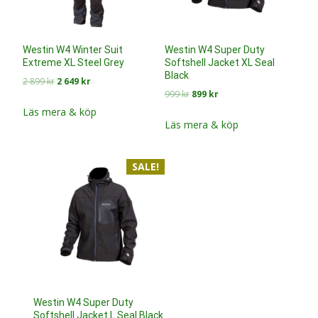
Westin W4 Winter Suit
Westin W4 Super Duty
Extreme XL Steel Grey
Softshell Jacket XL Seal
Black
Det
Det
2 899
kr
2 649
kr
Det
Det
999
kr
899
kr
ursprungliga
nuvarande
ursprungliga
nuvarande
priset
priset
Läs mera & köp
priset
priset
Läs mera & köp
var:
är:
var:
är:
2
2
999 kr.
899 kr.
899 kr.
649 kr.
SALE!
Westin W4 Super Duty
Softshell Jacket L Seal Black