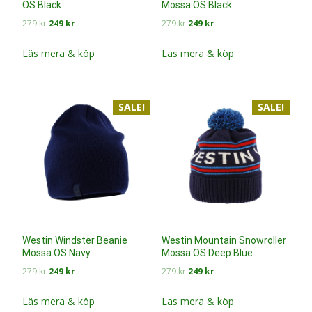
OS Black
Mössa OS Black
Det
Det
Det
Det
279
kr
249
kr
279
kr
249
kr
ursprungliga
nuvarande
ursprungliga
nuvarande
priset
priset
priset
priset
Läs mera & köp
Läs mera & köp
var:
är:
var:
är:
279 kr.
249 kr.
279 kr.
249 kr.
SALE!
SALE!
Westin Windster Beanie
Westin Mountain Snowroller
Mössa OS Navy
Mössa OS Deep Blue
Det
Det
Det
Det
279
kr
249
kr
279
kr
249
kr
ursprungliga
nuvarande
ursprungliga
nuvarande
priset
priset
priset
priset
Läs mera & köp
Läs mera & köp