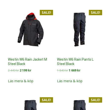
2
2
2
2
449 kr.
199 kr.
449 kr.
199 kr.
SALE!
SALE!
Westin W6 Rain Jacket M
Westin W6 Rain Pants L
Steel Black
Steel Black
Det
Det
Det
Det
2 449
kr
2 199
kr
1 849
kr
1 669
kr
ursprungliga
nuvarande
ursprungliga
nuvarande
priset
priset
priset
priset
Läs mera & köp
Läs mera & köp
var:
är:
var:
är:
2
2
1
1
449 kr.
199 kr.
849 kr.
669 kr.
SALE!
SALE!