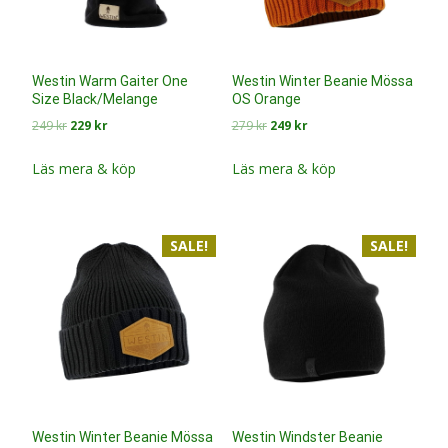
Westin Warm Gaiter One
Westin Winter Beanie Mössa
Size Black/Melange
OS Orange
Det
Det
Det
Det
249
kr
229
kr
279
kr
249
kr
ursprungliga
nuvarande
ursprungliga
nuvarande
priset
priset
priset
priset
Läs mera & köp
Läs mera & köp
var:
är:
var:
är:
249 kr.
229 kr.
279 kr.
249 kr.
SALE!
SALE!
Westin Winter Beanie Mössa
Westin Windster Beanie