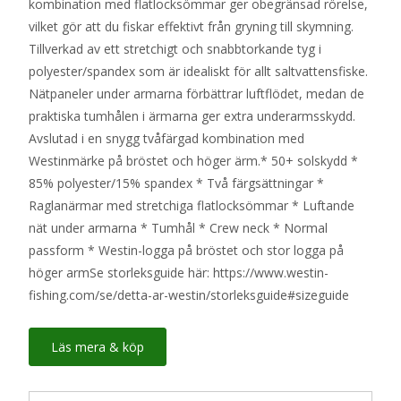
kombination med flatlocksömmar ger obegränsad rörelse,
699 kr.
599 kr.
vilket gör att du fiskar effektivt från gryning till skymning.
Tillverkad av ett stretchigt och snabbtorkande tyg i
polyester/spandex som är idealiskt för allt saltvattensfiske.
Nätpaneler under armarna förbättrar luftflödet, medan de
praktiska tumhålen i ärmarna ger extra underarmsskydd.
Avslutad i en snygg tvåfärgad kombination med
Westinmärke på bröstet och höger ärm.* 50+ solskydd *
85% polyester/15% spandex * Två färgsättningar *
Raglanärmar med stretchiga flatlocksömmar * Luftande
nät under armarna * Tumhål * Crew neck * Normal
passform * Westin-logga på bröstet och stor logga på
höger armSe storleksguide här: https://www.westin-
fishing.com/se/detta-ar-westin/storleksguide#sizeguide
Läs mera & köp