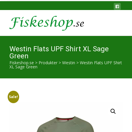
Westin Flats UPF Shirt XL Sage
Green
Fiskeshop.se
>
Produkter
>
Westin
>
Westin Flats UPF Shirt
XL Sage Green
Sale!