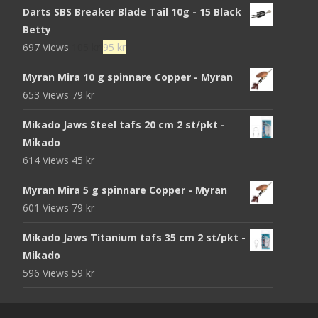
Darts SBS Breaker Blade Tail 10g - 15 Black
Betty
Det
Det
697 Views
105
kr
95
kr
ursprungliga
nuvarande
Myran Mira 10 g spinnare Copper - Myran
priset
priset
653 Views
79
kr
var:
är:
105 kr.
95 kr.
Mikado Jaws Steel tafs 20 cm 2 st/pkt -
Mikado
614 Views
45
kr
Myran Mira 5 g spinnare Copper - Myran
601 Views
79
kr
Mikado Jaws Titanium tafs 35 cm 2 st/pkt -
Mikado
596 Views
59
kr