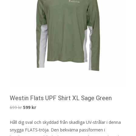
Westin Flats UPF Shirt XL Sage Green
Det
Det
699
kr
599
kr
ursprungliga
nuvarande
Håll dig sval och skyddad från skadliga UV-strålar i denna
priset
priset
snygga FLATS-tröja. Den bekväma passformen i
var:
är: