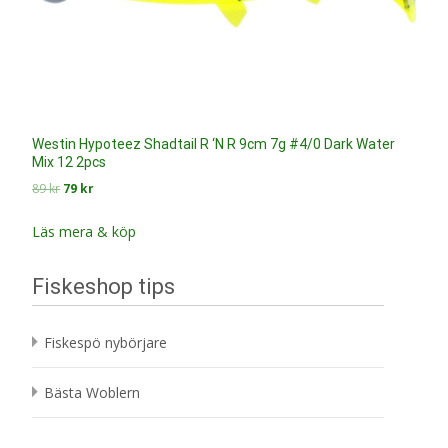
Westin Hypoteez Shadtail R ‘N R 9cm 7g #4/0 Dark Water
Mix 12 2pcs
Det
Det
89
kr
79
kr
ursprungliga
nuvarande
priset
priset
Läs mera & köp
var:
är:
89 kr.
79 kr.
Fiskeshop tips
Fiskespö nybörjare
Bästa Woblern