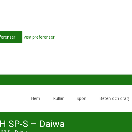
ferenser
Visa preferenser
Skip
to
Hem
Rullar
Spön
Beten och drag
content
 SP-S – Daiwa
SP-S – Daiwa