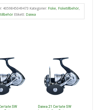
nr:
4059845049473
Kategorier:
Fiske
,
Fisketillbehör
,
tillbehör
Etikett:
Daiwa
Certate SW
Daiwa 21 Certate SW
Daiwa 22 C