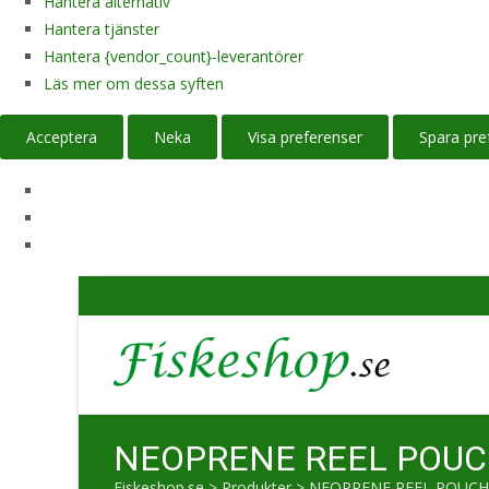
Hantera alternativ
Hantera tjänster
Hantera {vendor_count}-leverantörer
Läs mer om dessa syften
Acceptera
Neka
Visa preferenser
Spara pre
NEOPRENE REEL POUCH
Fiskeshop.se
>
Produkter
>
NEOPRENE REEL POUCH 