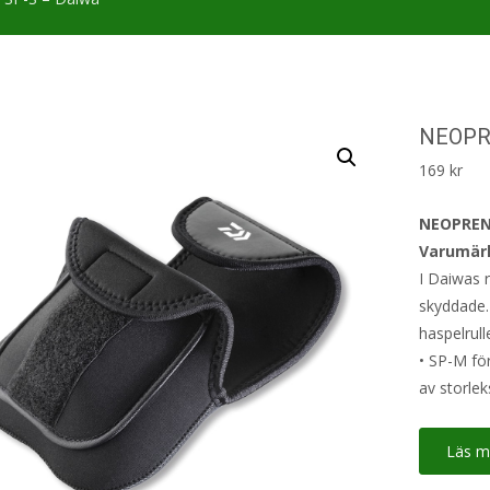
NEOPR
169
kr
NEOPREN
Varumär
I Daiwas r
skyddade.
haspelrull
• SP-M för
av storle
Läs m