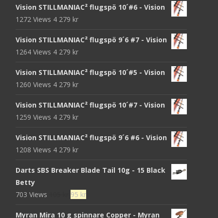
Vision STILLMANIAC² flugspö 10´#6 - Vision
1272 Views
4 279
kr
Vision STILLMANIAC² flugspö 9´6 #7 - Vision
1264 Views
4 279
kr
Vision STILLMANIAC² flugspö 10´#5 - Vision
1260 Views
4 279
kr
Vision STILLMANIAC² flugspö 10´#7 - Vision
1259 Views
4 279
kr
Vision STILLMANIAC² flugspö 9´6 #6 - Vision
1208 Views
4 279
kr
Darts SBS Breaker Blade Tail 10g - 15 Black
Betty
Det
Det
703 Views
105
kr
95
kr
ursprungliga
nuvarande
Myran Mira 10 g spinnare Copper - Myran