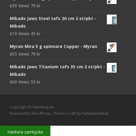
priset
priset
659 Views
79
kr
var:
är:
105 kr.
95 kr.
Mikado Jaws Steel tafs 20 cm 2 st/pkt -
Mikado
619 Views
45
kr
Myran Mira 5 g spinnare Copper - Myran
605 Views
79
kr
Mikado Jaws Titanium tafs 35 cm 2 st/pkt -
Mikado
600 Views
59
kr
Copyright © Fiskeshop.se
Powered by WordPress
, Theme
i-craft
by TemplatesNext.
Hantera samtycke