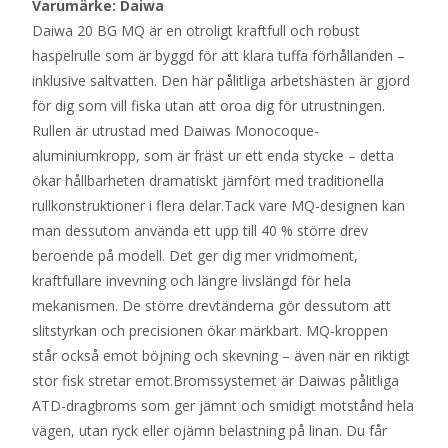
Varumärke: Daiwa
Daiwa 20 BG MQ är en otroligt kraftfull och robust
haspelrulle som är byggd för att klara tuffa förhållanden –
inklusive saltvatten. Den här pålitliga arbetshästen är gjord
för dig som vill fiska utan att oroa dig för utrustningen.
Rullen är utrustad med Daiwas Monocoque-
aluminiumkropp, som är fräst ur ett enda stycke – detta
ökar hållbarheten dramatiskt jämfört med traditionella
rullkonstruktioner i flera delar.Tack vare MQ-designen kan
man dessutom använda ett upp till 40 % större drev
beroende på modell. Det ger dig mer vridmoment,
kraftfullare invevning och längre livslängd för hela
mekanismen. De större drevtänderna gör dessutom att
slitstyrkan och precisionen ökar märkbart. MQ-kroppen
står också emot böjning och skevning – även när en riktigt
stor fisk stretar emot.Bromssystemet är Daiwas pålitliga
ATD-dragbroms som ger jämnt och smidigt motstånd hela
vägen, utan ryck eller ojämn belastning på linan. Du får