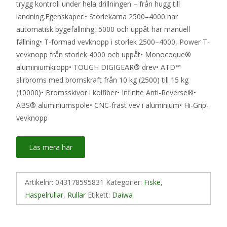
trygg kontroll under hela drillningen – från hugg till
landning.Egenskaper:• Storlekarna 2500–4000 har
automatisk bygefällning, 5000 och uppåt har manuell
fällning• T-formad vevknopp i storlek 2500–4000, Power T-
vevknopp från storlek 4000 och uppåt• Monocoque®
aluminiumkropp• TOUGH DIGIGEAR® drev• ATD™
slirbroms med bromskraft från 10 kg (2500) till 15 kg
(10000)• Bromsskivor i kolfiber• Infinite Anti-Reverse®•
ABS® aluminiumspole• CNC-fräst vev i aluminium• Hi-Grip-
vevknopp
Läs mera här
Artikelnr:
043178595831
Kategorier:
Fiske
,
Haspelrullar
,
Rullar
Etikett:
Daiwa