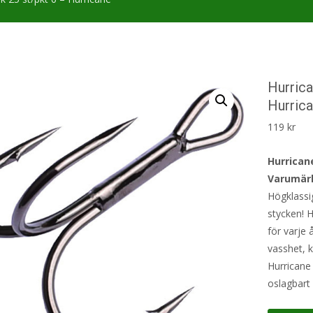
Hurric
Hurric
119
kr
Hurrican
Varumärk
Högklassi
stycken! 
för varje 
vasshet, kv
Hurricane 
oslagbart 