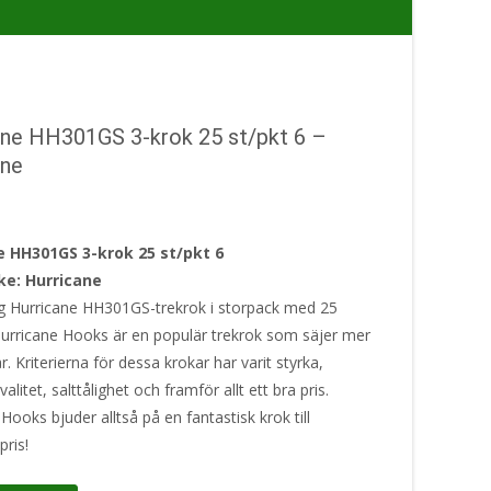
ane HH301GS 3-krok 25 st/pkt 6 –
ane
e HH301GS 3-krok 25 st/pkt 6
e: Hurricane
g Hurricane HH301GS-trekrok i storpack med 25
Hurricane Hooks är en populär trekrok som säjer mer
år. Kriterierna för dessa krokar har varit styrka,
alitet, salttålighet och framför allt ett bra pris.
Hooks bjuder alltså på en fantastisk krok till
pris!