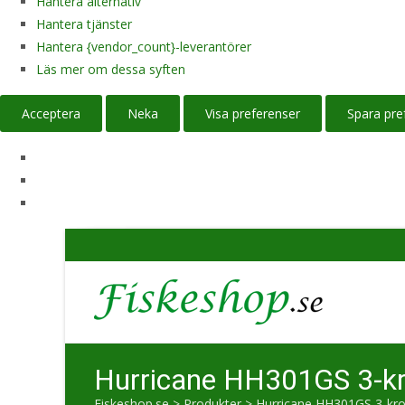
Hantera alternativ
Hantera tjänster
Hantera {vendor_count}-leverantörer
Läs mer om dessa syften
Acceptera
Neka
Visa preferenser
Spara pre
Hurricane HH301GS 3-kro
Fiskeshop.se
>
Produkter
>
Hurricane HH301GS 3-krok