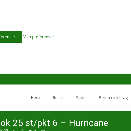
ferenser
Visa preferenser
Skip
to
Hem
Rullar
Spön
Beten och drag
content
k 25 st/pkt 6 – Hurricane
 25 st/pkt 6 – Hurricane