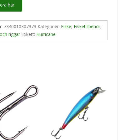
era här
nr:
7340010307373
Kategorier:
Fiske
,
Fisketillbehör
,
och riggar
Etikett:
Hurricane