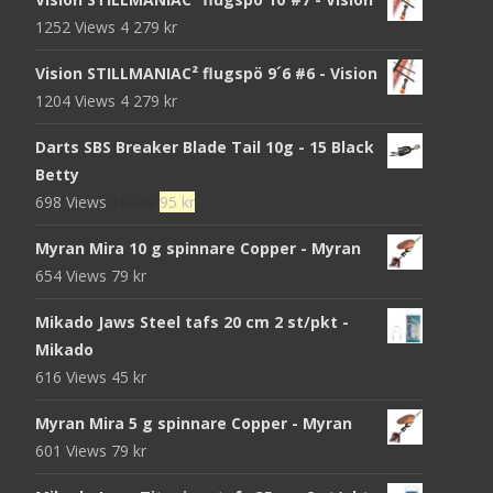
1252 Views
4 279
kr
Vision STILLMANIAC² flugspö 9´6 #6 - Vision
1204 Views
4 279
kr
Darts SBS Breaker Blade Tail 10g - 15 Black
Betty
Det
Det
698 Views
105
kr
95
kr
ursprungliga
nuvarande
Myran Mira 10 g spinnare Copper - Myran
priset
priset
654 Views
79
kr
var:
är:
105 kr.
95 kr.
Mikado Jaws Steel tafs 20 cm 2 st/pkt -
Mikado
616 Views
45
kr
Myran Mira 5 g spinnare Copper - Myran
601 Views
79
kr