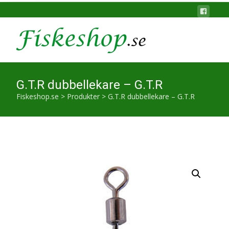
G.T.R dubbellekare – G.T.R
Fiskeshop.se
>
Produkter
>
G.T.R dubbellekare – G.T.R