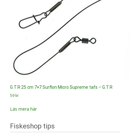
G.T.R 25 cm 7×7 Surflon Micro Supreme tafs – G.T.R
59
kr
Läs mera här
Fiskeshop tips