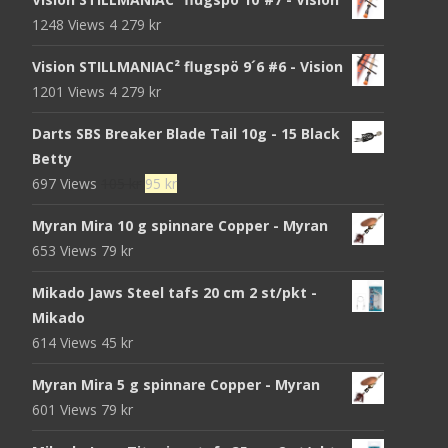
1248 Views
4 279
kr
Vision STILLMANIAC² flugspö 9´6 #6 - Vision
1201 Views
4 279
kr
Darts SBS Breaker Blade Tail 10g - 15 Black
Betty
Det
Det
697 Views
105
kr
95
kr
ursprungliga
nuvarande
Myran Mira 10 g spinnare Copper - Myran
priset
priset
653 Views
79
kr
var:
är:
105 kr.
95 kr.
Mikado Jaws Steel tafs 20 cm 2 st/pkt -
Mikado
614 Views
45
kr
Myran Mira 5 g spinnare Copper - Myran
601 Views
79
kr