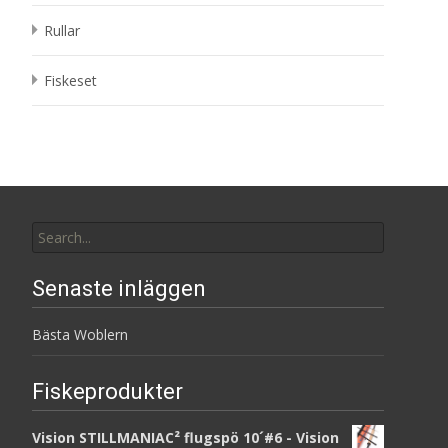
Rullar
Fiskeset
Search
for:
Senaste inläggen
Bästa Woblern
Fiskeprodukter
Vision STILLMANIAC² flugspö 10´#6 - Vision