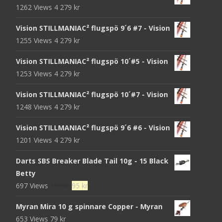
1262 Views
4 279
kr
Vision STILLMANIAC² flugspö 9´6 #7 - Vision
1255 Views
4 279
kr
Vision STILLMANIAC² flugspö 10´#5 - Vision
1253 Views
4 279
kr
Vision STILLMANIAC² flugspö 10´#7 - Vision
1248 Views
4 279
kr
Vision STILLMANIAC² flugspö 9´6 #6 - Vision
1201 Views
4 279
kr
Darts SBS Breaker Blade Tail 10g - 15 Black
Betty
Det
Det
697 Views
105
kr
95
kr
ursprungliga
nuvarande
Myran Mira 10 g spinnare Copper - Myran
priset
priset
653 Views
79
kr