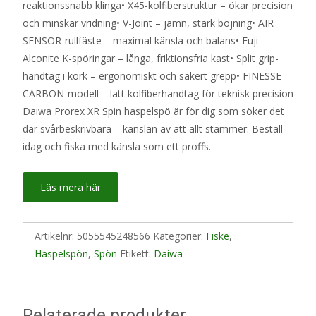
reaktionssnabb klinga• X45-kolfiberstruktur – ökar precision
och minskar vridning• V-Joint – jämn, stark böjning• AIR
SENSOR-rullfäste – maximal känsla och balans• Fuji
Alconite K-spöringar – långa, friktionsfria kast• Split grip-
handtag i kork – ergonomiskt och säkert grepp• FINESSE
CARBON-modell – lätt kolfiberhandtag för teknisk precision
Daiwa Prorex XR Spin haspelspö är för dig som söker det
där svårbeskrivbara – känslan av att allt stämmer. Beställ
idag och fiska med känsla som ett proffs.
Läs mera här
Artikelnr:
5055545248566
Kategorier:
Fiske
,
Haspelspön
,
Spön
Etikett:
Daiwa
Relaterade produkter