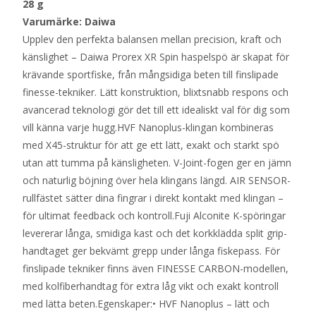
28 g
Varumärke: Daiwa
Upplev den perfekta balansen mellan precision, kraft och
känslighet – Daiwa Prorex XR Spin haspelspö är skapat för
krävande sportfiske, från mångsidiga beten till finslipade
finesse-tekniker. Lätt konstruktion, blixtsnabb respons och
avancerad teknologi gör det till ett idealiskt val för dig som
vill känna varje hugg.HVF Nanoplus-klingan kombineras
med X45-struktur för att ge ett lätt, exakt och starkt spö
utan att tumma på känsligheten. V-Joint-fogen ger en jämn
och naturlig böjning över hela klingans längd. AIR SENSOR-
rullfästet sätter dina fingrar i direkt kontakt med klingan –
för ultimat feedback och kontroll.Fuji Alconite K-spöringar
levererar långa, smidiga kast och det korkklädda split grip-
handtaget ger bekvämt grepp under långa fiskepass. För
finslipade tekniker finns även FINESSE CARBON-modellen,
med kolfiberhandtag för extra låg vikt och exakt kontroll
med lätta beten.Egenskaper:• HVF Nanoplus – lätt och