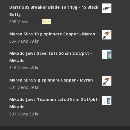
Darts SBS Breaker Blade Tail 10g - 15 Black
Betty
Det
Det
698 Views
105
kr
95
kr
ursprungliga
nuvarande
Myran Mira 10 g spinnare Copper - Myran
priset
priset
654 Views
79
kr
var:
är:
105 kr.
95 kr.
Mikado Jaws Steel tafs 20 cm 2 st/pkt -
Mikado
616 Views
45
kr
Myran Mira 5 g spinnare Copper - Myran
601 Views
79
kr
Mikado Jaws Titanium tafs 35 cm 2 st/pkt -
Mikado
597 Views
59
kr