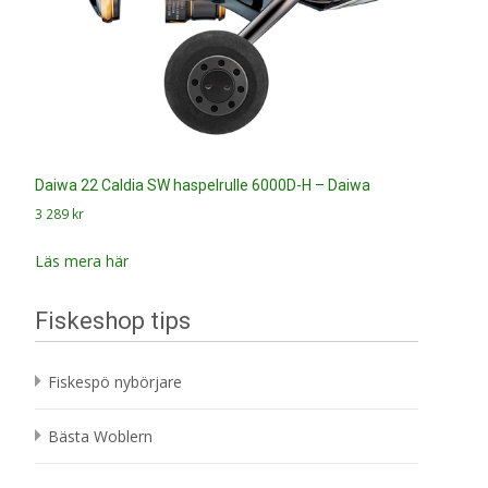
Daiwa 22 Caldia SW haspelrulle 6000D-H – Daiwa
3 289
kr
Läs mera här
Fiskeshop tips
Fiskespö nybörjare
Bästa Woblern