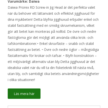
Varumärke: Daiwa
Daiwa Prorex RD Screw-in Jig Head är det perfekta valet
när du behöver ett lättanvänt och effektivt jigghuvud för
dina mjukbeten! Detta blyfria jigghuvud erbjuder enkel och
stabil fastsättning med en smidig skruvmekanism, vilket
gör att betet kan monteras på nolltid. De övre och nedre
fästöglorna gör det möjligt att använda olika krok- och
tafskombinationer.• Enkel skruvfäste – snabb och stabil
fastsättning av betet. • Övre och nedre öglor – mångsidiga
fästalternativ för krokar och tafsar. • Blyfri konstruktion –
ett miljövänligt alternativ utan bly.Detta jigghuvud är det
idealiska valet när du vill ta din fisketeknik till nästa nivå,
utan bly, och samtidigt öka betets användningsmöjligheter
i olika situationer!
Läs mera här