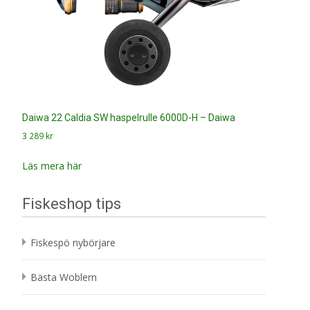
Daiwa 22 Caldia SW haspelrulle 6000D-H – Daiwa
3 289
kr
Läs mera här
Fiskeshop tips
Fiskespö nybörjare
Bästa Woblern