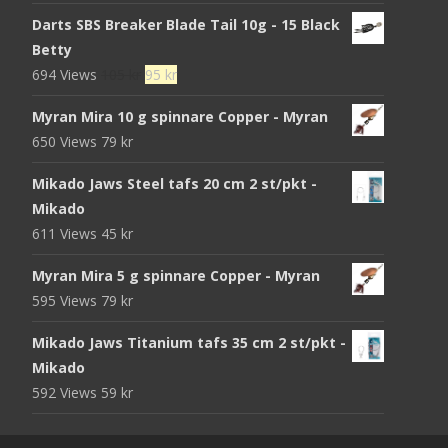
Darts SBS Breaker Blade Tail 10g - 15 Black
Betty
Det
Det
694 Views
105
kr
95
kr
ursprungliga
nuvarande
Myran Mira 10 g spinnare Copper - Myran
priset
priset
650 Views
79
kr
var:
är:
105 kr.
95 kr.
Mikado Jaws Steel tafs 20 cm 2 st/pkt -
Mikado
611 Views
45
kr
Myran Mira 5 g spinnare Copper - Myran
595 Views
79
kr
Mikado Jaws Titanium tafs 35 cm 2 st/pkt -
Mikado
592 Views
59
kr