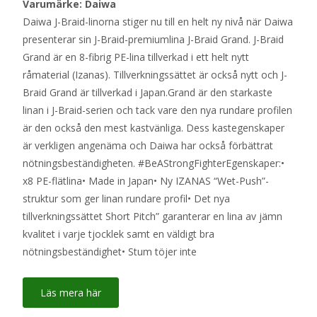
Varumärke: Daiwa
Daiwa J-Braid-linorna stiger nu till en helt ny nivå när Daiwa
presenterar sin J-Braid-premiumlina J-Braid Grand. J-Braid
Grand är en 8-fibrig PE-lina tillverkad i ett helt nytt
råmaterial (Izanas). Tillverkningssättet är också nytt och J-
Braid Grand är tillverkad i Japan.Grand är den starkaste
linan i J-Braid-serien och tack vare den nya rundare profilen
är den också den mest kastvänliga. Dess kastegenskaper
är verkligen angenäma och Daiwa har också förbättrat
nötningsbeständigheten. #BeAStrongFighterEgenskaper:•
x8 PE-flätlina• Made in Japan• Ny IZANAS “Wet-Push”-
struktur som ger linan rundare profil• Det nya
tillverkningssättet Short Pitch” garanterar en lina av jämn
kvalitet i varje tjocklek samt en väldigt bra
nötningsbeständighet• Stum töjer inte
Läs mera här