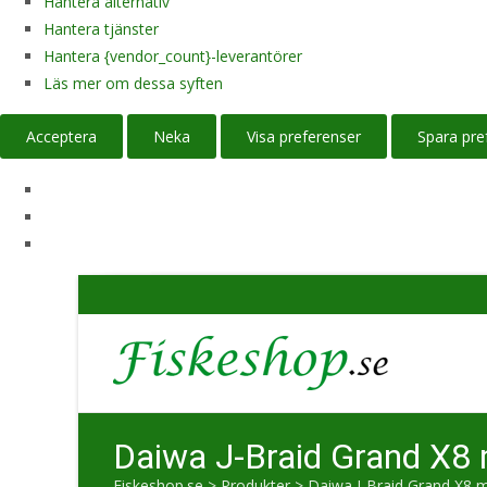
Hantera alternativ
Hantera tjänster
Hantera {vendor_count}-leverantörer
Läs mer om dessa syften
Acceptera
Neka
Visa preferenser
Spara pre
Daiwa J-Braid Grand X8 m
Fiskeshop.se
>
Produkter
>
Daiwa J-Braid Grand X8 mu