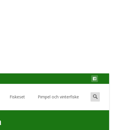
Search
Fiskeset
Pimpel och vinterfiske
for:
a