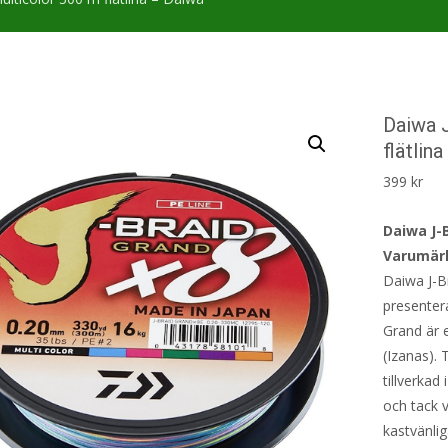
Daiwa 
flätlin
399
kr
Daiwa J-B
Varumär
Daiwa J-Br
presentera
Grand är e
(Izanas). 
tillverkad
och tack 
kastvänli