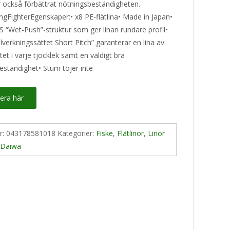
 också förbättrat nötningsbeständigheten.
gFighterEgenskaper:• x8 PE-flätlina• Made in Japan•
 “Wet-Push”-struktur som ger linan rundare profil•
llverkningssättet Short Pitch” garanterar en lina av
tet i varje tjocklek samt en väldigt bra
eständighet• Stum töjer inte
era här
nr:
043178581018
Kategorier:
Fiske
,
Flätlinor
,
Linor
:
Daiwa