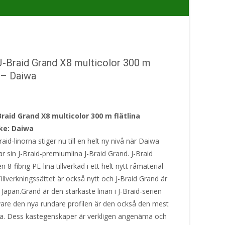
J-Braid Grand X8 multicolor 300 m
a – Daiwa
raid Grand X8 multicolor 300 m flätlina
ke: Daiwa
aid-linorna stiger nu till en helt ny nivå när Daiwa
r sin J-Braid-premiumlina J-Braid Grand. J-Braid
n 8-fibrig PE-lina tillverkad i ett helt nytt råmaterial
Tillverkningssättet är också nytt och J-Braid Grand är
 i Japan.Grand är den starkaste linan i J-Braid-serien
vare den nya rundare profilen är den också den mest
ga. Dess kastegenskaper är verkligen angenäma och