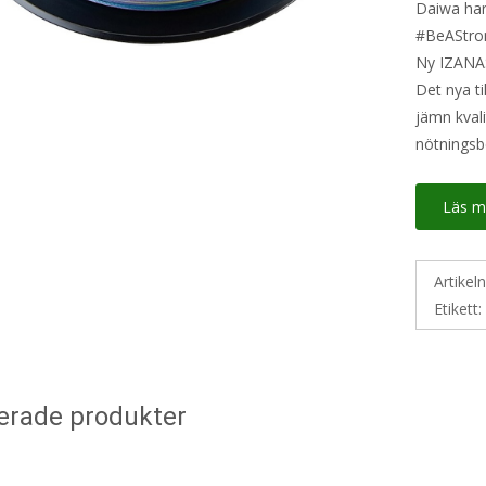
Daiwa har
#BeAStron
Ny IZANAS
Det nya ti
jämn kvali
nötningsb
Läs m
Artikel
Etikett
erade produkter