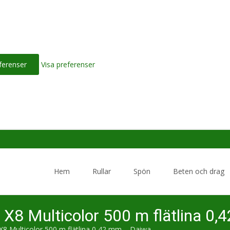
ferenser
Visa preferenser
Skip
to
Hem
Rullar
Spön
Beten och drag
content
n X8 Multicolor 500 m flätlina 0
 X8 Multicolor 500 m flätlina 0,42 mm – Daiwa