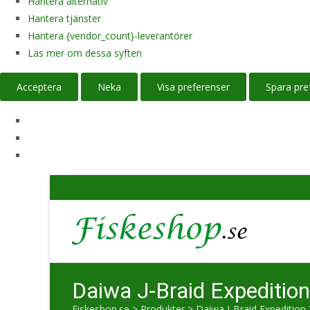
Hantera alternativ
Hantera tjänster
Hantera {vendor_count}-leverantörer
Läs mer om dessa syften
Acceptera
Neka
Visa preferenser
Spara pre
Daiwa J-Braid Expeditio
Fiskeshop.se
>
Produkter
>
Daiwa J-Braid Expedition