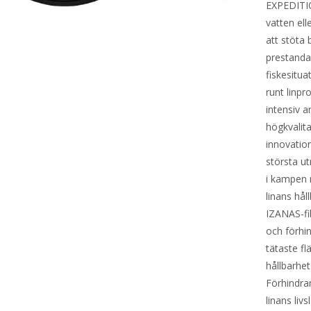
EXPEDITION
vatten ell
att stöta 
prestanda, 
fiskesitu
runt linpr
intensiv 
högkvalita
innovatio
största ut
i kampen m
linans hå
IZANAS-fib
och förhin
tätaste fl
hållbarhet
Förhindrar
linans liv