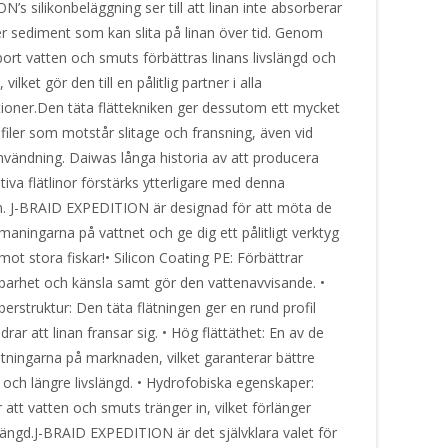
’s silikonbeläggning ser till att linan inte absorberar
er sediment som kan slita på linan över tid. Genom
bort vatten och smuts förbättras linans livslängd och
vilket gör den till en pålitlig partner i alla
ationer.Den täta flättekniken ger dessutom ett mycket
ofiler som motstår slitage och fransning, även vid
användning. Daiwas långa historia av att producera
tiva flätlinor förstärks ytterligare med denna
n. J-BRAID EXPEDITION är designad för att möta de
maningarna på vattnet och ge dig ett pålitligt verktyg
ot stora fiskar!• Silicon Coating PE: Förbättrar
llbarhet och känsla samt gör den vattenavvisande. •
erstruktur: Den täta flätningen ger en rund profil
drar att linan fransar sig. • Hög flättäthet: En av de
ätningarna på marknaden, vilket garanterar bättre
 och längre livslängd. • Hydrofobiska egenskaper:
 att vatten och smuts tränger in, vilket förlänger
slängd.J-BRAID EXPEDITION är det självklara valet för