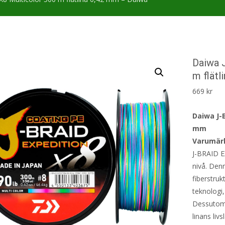
Daiwa J
m flätl
669
kr
Daiwa J-B
mm
Varumär
J-BRAID E
nivå. Den
fiberstru
teknologi
Dessutom 
linans liv