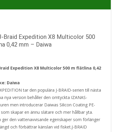
-Braid Expedition X8 Multicolor 500
ina 0,42 mm – Daiwa
raid Expedition X8 Multicolor 500 m flätlina 0,42
ke: Daiwa
XPEDITION tar den populära J-BRAID-serien till nästa
na nya version behåller den omtyckta IZANAS-
kturen men introducerar Daiwas Silicon Coating PE-
, som skapar en ännu slätare och mer hållbar yta.
ger den vattenavvisande egenskaper som förlänger
slängd och förbättrar känslan vid fisket.J-BRAID