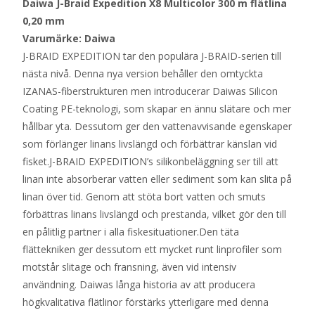
Daiwa J-Braid Expedition X8 Multicolor 300 m flätlina
0,20 mm
Varumärke: Daiwa
J-BRAID EXPEDITION tar den populära J-BRAID-serien till
nästa nivå. Denna nya version behåller den omtyckta
IZANAS-fiberstrukturen men introducerar Daiwas Silicon
Coating PE-teknologi, som skapar en ännu slätare och mer
hållbar yta. Dessutom ger den vattenavvisande egenskaper
som förlänger linans livslängd och förbättrar känslan vid
fisket.J-BRAID EXPEDITION’s silikonbeläggning ser till att
linan inte absorberar vatten eller sediment som kan slita på
linan över tid. Genom att stöta bort vatten och smuts
förbättras linans livslängd och prestanda, vilket gör den till
en pålitlig partner i alla fiskesituationer.Den täta
flättekniken ger dessutom ett mycket runt linprofiler som
motstår slitage och fransning, även vid intensiv
användning. Daiwas långa historia av att producera
högkvalitativa flätlinor förstärks ytterligare med denna