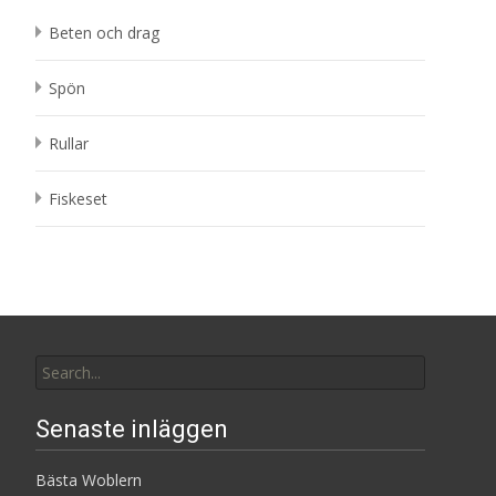
Beten och drag
Spön
Rullar
Fiskeset
Search
for:
Senaste inläggen
Bästa Woblern