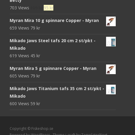
Betty
Det
Det
703 Views
105
kr
95
kr
ursprungliga
nuvarande
Myran Mira 10 g spinnare Copper - Myran
priset
priset
659 Views
79
kr
var:
är:
105 kr.
95 kr.
Mikado Jaws Steel tafs 20 cm 2 st/pkt -
Mikado
619 Views
45
kr
Myran Mira 5 g spinnare Copper - Myran
605 Views
79
kr
Mikado Jaws Titanium tafs 35 cm 2 st/pkt -
Mikado
600 Views
59
kr
Copyright © Fiskeshop.se
Powered by WordPress
, Theme
i-craft
by TemplatesNext.