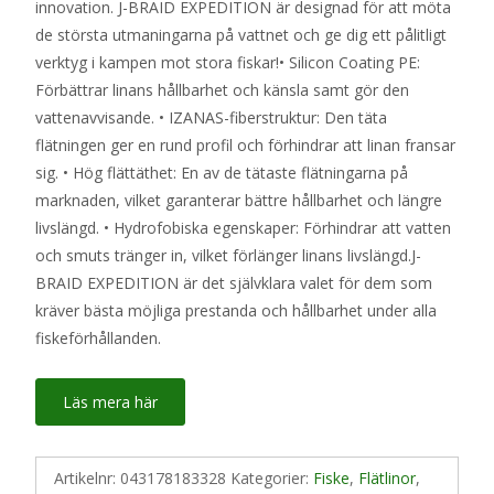
innovation. J-BRAID EXPEDITION är designad för att möta
de största utmaningarna på vattnet och ge dig ett pålitligt
verktyg i kampen mot stora fiskar!• Silicon Coating PE:
Förbättrar linans hållbarhet och känsla samt gör den
vattenavvisande. • IZANAS-fiberstruktur: Den täta
flätningen ger en rund profil och förhindrar att linan fransar
sig. • Hög flättäthet: En av de tätaste flätningarna på
marknaden, vilket garanterar bättre hållbarhet och längre
livslängd. • Hydrofobiska egenskaper: Förhindrar att vatten
och smuts tränger in, vilket förlänger linans livslängd.J-
BRAID EXPEDITION är det självklara valet för dem som
kräver bästa möjliga prestanda och hållbarhet under alla
fiskeförhållanden.
Läs mera här
Artikelnr:
043178183328
Kategorier:
Fiske
,
Flätlinor
,