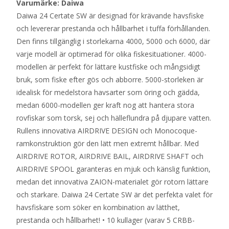
Varumärke: Daiwa
Daiwa 24 Certate SW är designad för krävande havsfiske
och levererar prestanda och hållbarhet i tuffa förhållanden.
Den finns tillgänglig i storlekarna 4000, 5000 och 6000, där
varje modell är optimerad för olika fiskesituationer. 4000-
modellen är perfekt för lättare kustfiske och mångsidigt
bruk, som fiske efter gös och abborre. 5000-storleken är
idealisk för medelstora havsarter som öring och gädda,
medan 6000-modellen ger kraft nog att hantera stora
rovfiskar som torsk, sej och hälleflundra på djupare vatten.
Rullens innovativa AIRDRIVE DESIGN och Monocoque-
ramkonstruktion gör den lätt men extremt hållbar. Med
AIRDRIVE ROTOR, AIRDRIVE BAIL, AIRDRIVE SHAFT och
AIRDRIVE SPOOL garanteras en mjuk och känslig funktion,
medan det innovativa ZAION-materialet gör rotorn lättare
och starkare. Daiwa 24 Certate SW är det perfekta valet för
havsfiskare som söker en kombination av lätthet,
prestanda och hållbarhet! • 10 kullager (varav 5 CRBB-