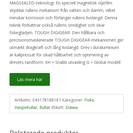
MAGSEALED-teknologi: En speciell magnetisk oljefilm
skyddar rullens mekanism från vatten och damm, vilket
minskar korrosion och förlänger rullens livslängd. Denna
teknik förbättrar också rullens smidighet och ökar
fiskeglädjen. TOUGH DIGIGEAR: Den hållbara och
precisionsmaskinerade TOUGH DIGIGEAR-mekanismen ger
utmärkt dragkraft och lång livslängd. Drev i duraluminium
är kallpressat för ökad hållbarhet och optimering av
drevets tandform. XH = Snabb utväxling G = Global modell
Läs mera här
Artikelnr:
043178188187
Kategorier:
Fiske
,
Haspelrullar
,
Rullar
Etikett:
Daiwa