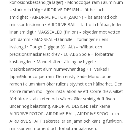
korrosionsbeständiga lager) • Monocoque-ram i aluminium
– stark och tålig • AIRDRIVE DESIGN – lätthet och
smidighet • AIRDRIVE ROTOR (ZAION) – balanserad och
minskar friktionen • AIRDRIVE BAIL – lätt och hållbar, leder
linan smidigt • MAGSEALED (Pinion) – skyddar mot vatten
och damm • MAGSEALED linrulle – förlänger rullens
livslängd • Tough Digigear (G1 AL) – hållbart och
precisionsmaskinerat drev • LC-ABS Spole – förbättrar
kastlängden • Manuell återställning av bygel •
Maskinbearbetat aluminiumvevhandtag • Tillverkad i
Japan!Monocoque-ram: Den enstyckade Monocoque-
ramen i aluminium ökar rullens styvhet och hållbarhet. Den
större ramen möjliggör installation av ett större drev, vilket
förbättrar stabiliteten och säkerställer smidig drift även
under hög belastning. AIRDRIVE DESIGN: Teknikerna
AIRDRIVE ROTOR, AIRDRIVE BAIL, AIRDRIVE SPOOL och
AIRDRIVE SHAFT säkerställer en jämn och känslig funktion,
minskar vridmoment och förbättrar balansen.