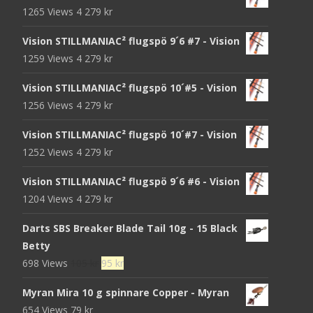
1265 Views
4 279
kr
Vision STILLMANIAC² flugspö 9´6 #7 - Vision
1259 Views
4 279
kr
Vision STILLMANIAC² flugspö 10´#5 - Vision
1256 Views
4 279
kr
Vision STILLMANIAC² flugspö 10´#7 - Vision
1252 Views
4 279
kr
Vision STILLMANIAC² flugspö 9´6 #6 - Vision
1204 Views
4 279
kr
Darts SBS Breaker Blade Tail 10g - 15 Black
Betty
Det
Det
698 Views
105
kr
95
kr
ursprungliga
nuvarande
Myran Mira 10 g spinnare Copper - Myran
priset
priset
654 Views
79
kr