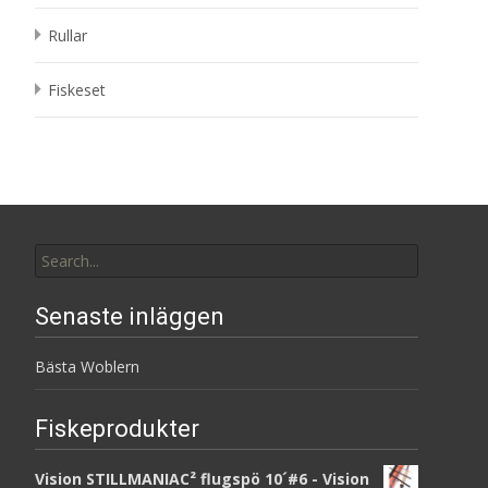
Rullar
Fiskeset
Search
for:
Senaste inläggen
Bästa Woblern
Fiskeprodukter
Vision STILLMANIAC² flugspö 10´#6 - Vision