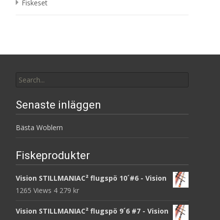
Fiskeset
Search
for:
Senaste inläggen
Bästa Woblern
Fiskeprodukter
Vision STILLMANIAC² flugspö 10´#6 - Vision
1265 Views
4 279
kr
Vision STILLMANIAC² flugspö 9´6 #7 - Vision