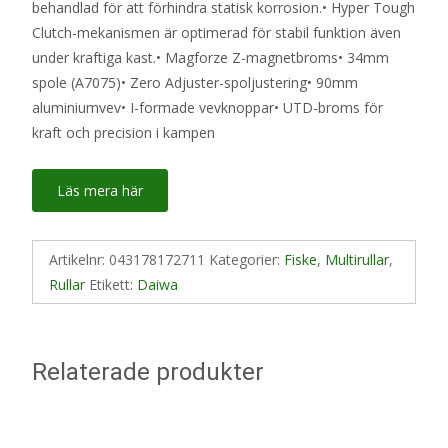
behandlad för att förhindra statisk korrosion.• Hyper Tough
Clutch-mekanismen är optimerad för stabil funktion även
under kraftiga kast.• Magforze Z-magnetbroms• 34mm
spole (A7075)• Zero Adjuster-spoljustering• 90mm
aluminiumvev• I-formade vevknoppar• UTD-broms för
kraft och precision i kampen
Läs mera här
Artikelnr:
043178172711
Kategorier:
Fiske
,
Multirullar
,
Rullar
Etikett:
Daiwa
Relaterade produkter