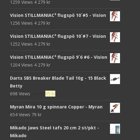
1259 Views
4 279
kr
Vision STILLMANIAC² flugspö 10´#5 - Vision
1256 Views
4 279
kr
Vision STILLMANIAC² flugspö 10´#7 - Vision
1252 Views
4 279
kr
Vision STILLMANIAC² flugspö 9´6 #6 - Vision
1204 Views
4 279
kr
Darts SBS Breaker Blade Tail 10g - 15 Black
Betty
Det
Det
698 Views
105
kr
95
kr
ursprungliga
nuvarande
Myran Mira 10 g spinnare Copper - Myran
priset
priset
654 Views
79
kr
var:
är:
105 kr.
95 kr.
Mikado Jaws Steel tafs 20 cm 2 st/pkt -
Mikado