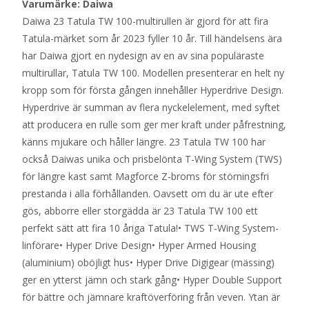
Varumärke: Daiwa
Daiwa 23 Tatula TW 100-multirullen är gjord för att fira
Tatula-märket som år 2023 fyller 10 år. Till händelsens ära
har Daiwa gjort en nydesign av en av sina populäraste
multirullar, Tatula TW 100. Modellen presenterar en helt ny
kropp som för första gången innehåller Hyperdrive Design.
Hyperdrive är summan av flera nyckelelement, med syftet
att producera en rulle som ger mer kraft under påfrestning,
känns mjukare och håller längre. 23 Tatula TW 100 har
också Daiwas unika och prisbelönta T-Wing System (TWS)
för längre kast samt Magforce Z-broms för störningsfri
prestanda i alla förhållanden. Oavsett om du är ute efter
gös, abborre eller storgädda är 23 Tatula TW 100 ett
perfekt sätt att fira 10 åriga Tatula!• TWS T-Wing System-
linförare• Hyper Drive Design• Hyper Armed Housing
(aluminium) oböjligt hus• Hyper Drive Digigear (mässing)
ger en ytterst jämn och stark gång• Hyper Double Support
för bättre och jämnare kraftöverföring från veven. Ytan är