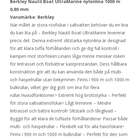
Berkley Nautil Boat UltraMarine nylonlina 1000 m
0,80 mm
Varumärke: Berkley
När målet är stora rovfiskar i saltvatten behöver du en lina
du kan lita på – Berkley Nautil Boat UltraMarine levererar
precis det. Denna extremt slitstarka nylonlina är designad
för att klara tuffa förhållanden och ge dig full kontroll i
kampen mot storfisken.Linans låga minne minskar risken
för lintrassel och förbättrar kastprestandan. Dess hållbara
konstruktion gör att du kan använda den både på multi-
och haspelrullar utan bekymmer. Finns i 900 m och 1000 m
bulkrullar, vilket ger dig gott om lina för flera
rullar.Huvudfunktioner:• Extremt hög brottstyrka – Perfekt
för stora saltvattensfiskar• Lågt linminne – Mindre
lintrassel och bättre kontroll• Slitstark och långlivad –
Byggd för att klara de tuffaste förhållandena• Passar både
multi- och haspelrullar – Flexibelt val för alla havsfiskare•
Finns i 900 m och 1000 m bulkrullar – Perfekt för den som