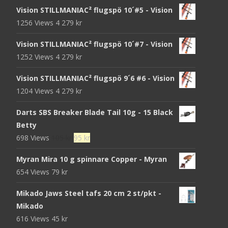
Vision STILLMANIAC² flugspö 10´#5 - Vision
1256 Views
4 279
kr
Vision STILLMANIAC² flugspö 10´#7 - Vision
1252 Views
4 279
kr
Vision STILLMANIAC² flugspö 9´6 #6 - Vision
1204 Views
4 279
kr
Darts SBS Breaker Blade Tail 10g - 15 Black
Betty
Det
Det
698 Views
105
kr
95
kr
ursprungliga
nuvarande
Myran Mira 10 g spinnare Copper - Myran
priset
priset
654 Views
79
kr
var:
är:
105 kr.
95 kr.
Mikado Jaws Steel tafs 20 cm 2 st/pkt -
Mikado
616 Views
45
kr