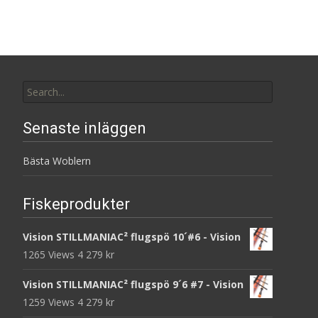
Search
for:
Senaste inläggen
Bästa Woblern
Fiskeprodukter
Vision STILLMANIAC² flugspö 10´#6 - Vision
1265 Views
4 279
kr
Vision STILLMANIAC² flugspö 9´6 #7 - Vision
1259 Views
4 279
kr