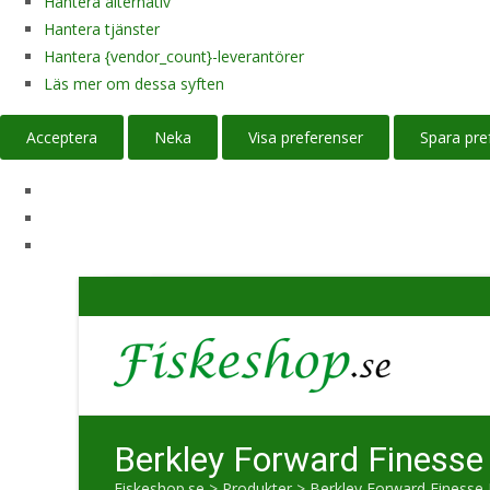
Hantera alternativ
Hantera tjänster
Hantera {vendor_count}-leverantörer
Läs mer om dessa syften
Acceptera
Neka
Visa preferenser
Spara pre
Berkley Forward Finesse
Fiskeshop.se
>
Produkter
>
Berkley Forward Finesse 