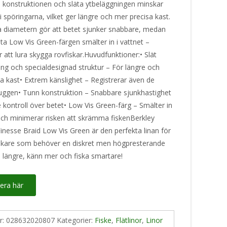
a konstruktionen och släta ytbeläggningen minskar
 i spöringarna, vilket ger längre och mer precisa kast.
 diametern gör att betet sjunker snabbare, medan
ta Low Vis Green-färgen smälter in i vattnet –
r att lura skygga rovfiskar.Huvudfunktioner:• Slät
ing och specialdesignad struktur – För längre och
a kast• Extrem känslighet – Registrerar även de
huggen• Tunn konstruktion – Snabbare sjunkhastighet
 kontroll över betet• Low Vis Green-färg – Smälter in
 och minimerar risken att skrämma fiskenBerkley
inesse Braid Low Vis Green är den perfekta linan för
iskare som behöver en diskret men högpresterande
a längre, känn mer och fiska smartare!
era här
nr:
028632020807
Kategorier:
Fiske
,
Flätlinor
,
Linor