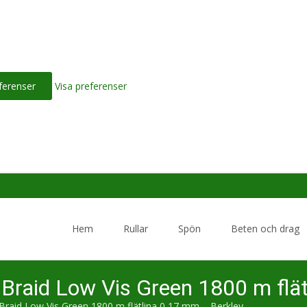
ferenser
Visa preferenser
Skip
to
Hem
Rullar
Spön
Beten och drag
content
 Braid Low Vis Green 1800 m flä
Braid Low Vis Green 1800 m flätlina 0,17 mm – Berkley