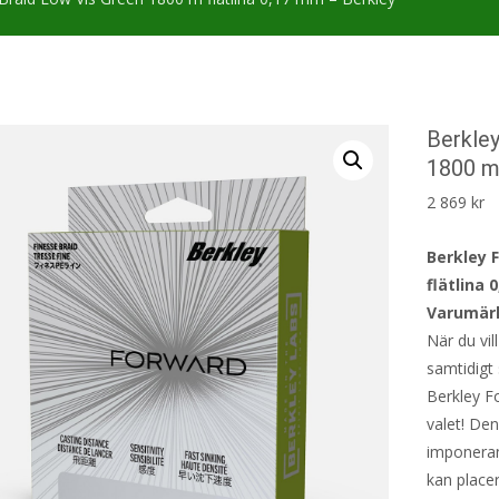
Berkle
1800 m 
2 869
kr
Berkley 
flätlina
Varumärk
När du vil
samtidigt
Berkley F
valet! Den
imponeran
kan place