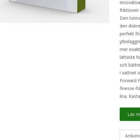
innovativ
friktionen
Den tunna
den diskre
perfekt fö
ytbeläggn
mer exakt
lättaste 
och bättre
i vattnet
Forward F
finesse-f
lina. Kast
Läs m
Artikel