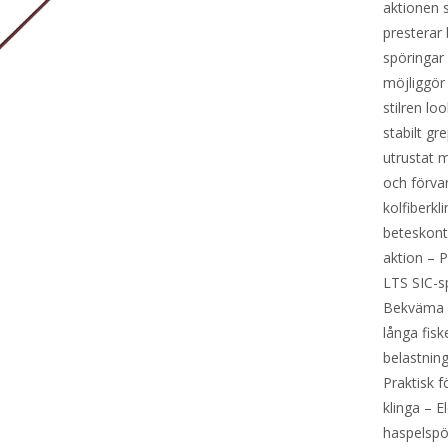
aktionen 
presterar 
spöringar 
möjliggör
stilren l
stabilt g
utrustat 
och förvar
kolfiberkl
beteskont
aktion – P
LTS SIC-sp
Bekväma k
långa fisk
belastnin
Praktisk f
klinga – 
haspelspö 