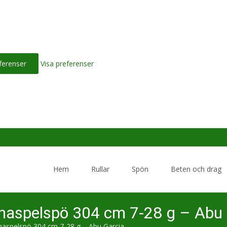
ferenser
Visa preferenser
Skip
to
Hem
Rullar
Spön
Beten och drag
content
haspelspö 304 cm 7-28 g – Abu 
haspelspö 304 cm 7-28 g – Abu Garcia