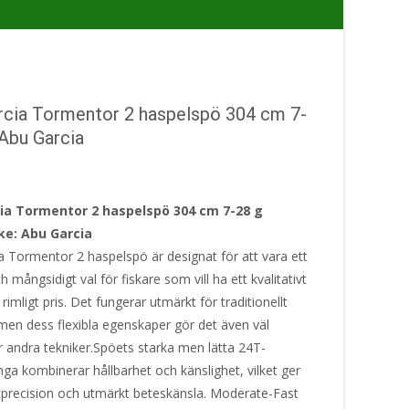
rcia Tormentor 2 haspelspö 304 cm 7-
Abu Garcia
ia Tormentor 2 haspelspö 304 cm 7-28 g
e: Abu Garcia
a Tormentor 2 haspelspö är designat för att vara ett
ch mångsidigt val för fiskare som vill ha ett kvalitativt
t rimligt pris. Det fungerar utmärkt för traditionellt
 men dess flexibla egenskaper gör det även väl
r andra tekniker.Spöets starka men lätta 24T-
inga kombinerar hållbarhet och känslighet, vilket ger
tprecision och utmärkt beteskänsla. Moderate-Fast