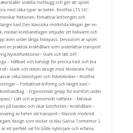
säkerställer snabba mothugg och gör att spöet
bra med olika typer av beten. Rostfria LTS SIC-
minskar friktionen, förbättrar linföringen och
 längre kast.Den klassiska mörkröda klingan ger en
ook, medan korkhandtagen erbjuder ett bekvämt och
repp även under långa fiskepass. Dessutom är spöet
med en praktisk krokhållare som underlättar transport
ing.Nyckelfunktioner:• Stark och lätt 24T-
inga – Hållbart och känsligt för precisa kast och bra
roll.• Slank och stilren design med Moderate-Fast
assar olika betestyper och fisketekniker.• Rostfria
öringar – Förbättrad linföring och längre kast.•
orkhandtag – Ergonomiskt grepp för komfort under
epass.• Lätt och ergonomiskt rullfäste – Minskar
gen på handen och ökar komforten.• Krokhållare –
örvaring av beten vid transport.• Klassisk mörkröd
Elegant design som sticker ut.Abu Garcia Tormentor 2
är ett perfekt val för både nybörjare och erfarna