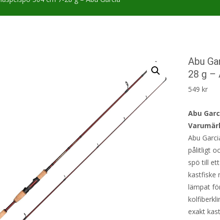
Abu Ga
28 g – 
549
kr
Abu Garc
Varumärk
Abu Garci
pålitligt o
spö till et
kastfiske
lämpat fö
kolfiberkl
exakt kas