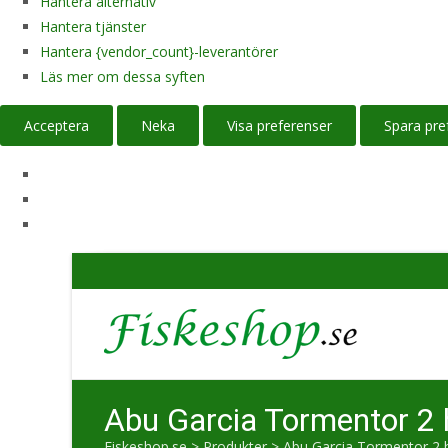
Hantera alternativ
Hantera tjänster
Hantera {vendor_count}-leverantörer
Läs mer om dessa syften
Acceptera
Neka
Visa preferenser
Spara pre
Abu Garcia Tormentor 2 
Fiskeshop.se
>
Produkter
>
Abu Garcia Tormentor 2 