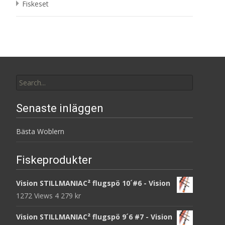
Fiskeset
Search
for:
Senaste inläggen
Bästa Woblern
Fiskeprodukter
Vision STILLMANIAC² flugspö 10´#6 - Vision
1272 Views
4 279
kr
Vision STILLMANIAC² flugspö 9´6 #7 - Vision