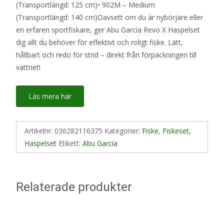
(Transportlängd: 125 cm)• 902M – Medium
(Transportlängd: 140 cm)Oavsett om du är nybörjare eller
en erfaren sportfiskare, ger Abu Garcia Revo X Haspelset
dig allt du behöver för effektivt och roligt fiske. Lätt,
hållbart och redo för strid – direkt från förpackningen till
vattnet!
Läs mera här
Artikelnr:
036282116375
Kategorier:
Fiske
,
Fiskeset
,
Haspelset
Etikett:
Abu Garcia
Relaterade produkter