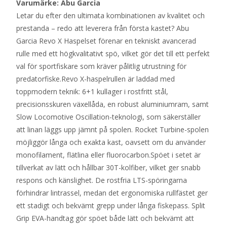
Varumärke: Abu Garcia
Letar du efter den ultimata kombinationen av kvalitet och
prestanda – redo att leverera från första kastet? Abu
Garcia Revo X Haspelset förenar en tekniskt avancerad
rulle med ett högkvalitativt spö, vilket gör det till ett perfekt
val för sportfiskare som kräver pålitlig utrustning för
predatorfiske.Revo X-haspelrullen är laddad med
toppmodern teknik: 6+1 kullager i rostfritt stål,
precisionsskuren växellåda, en robust aluminiumram, samt
Slow Locomotive Oscillation-teknologi, som säkerställer
att linan läggs upp jämnt på spolen. Rocket Turbine-spolen
möjliggör långa och exakta kast, oavsett om du använder
monofilament, flätlina eller fluorocarbon.Spöet i setet är
tillverkat av lätt och hållbar 30T-kolfiber, vilket ger snabb
respons och känslighet. De rostfria LTS-spöringarna
förhindrar lintrassel, medan det ergonomiska rullfästet ger
ett stadigt och bekvämt grepp under långa fiskepass. Split
Grip EVA-handtag gör spöet både lätt och bekvämt att