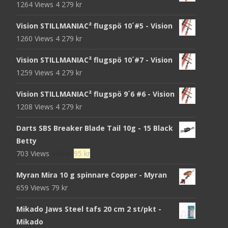
1264 Views
4 279
kr
Vision STILLMANIAC² flugspö 10´#5 - Vision
1260 Views
4 279
kr
Vision STILLMANIAC² flugspö 10´#7 - Vision
1259 Views
4 279
kr
Vision STILLMANIAC² flugspö 9´6 #6 - Vision
1208 Views
4 279
kr
Darts SBS Breaker Blade Tail 10g - 15 Black
Betty
Det
Det
703 Views
105
kr
95
kr
ursprungliga
nuvarande
Myran Mira 10 g spinnare Copper - Myran
priset
priset
659 Views
79
kr
var:
är:
105 kr.
95 kr.
Mikado Jaws Steel tafs 20 cm 2 st/pkt -
Mikado