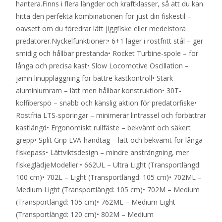
hantera.Finns i flera längder och kraftklasser, så att du kan
hitta den perfekta kombinationen för just din fiskestil –
oavsett om du föredrar lätt jiggfiske eller medelstora
predatorer.Nyckelfunktioner:• 6+1 lager i rostfritt stål – ger
smidig och hållbar prestanda• Rocket Turbine-spole – för
långa och precisa kast• Slow Locomotive Oscillation –
jämn linuppläggning för bättre kastkontroll• Stark
aluminiumram – lätt men hållbar konstruktion• 30T-
kolfiberspö – snabb och känslig aktion för predatorfiske•
Rostfria LTS-spöringar – minimerar lintrassel och förbättrar
kastlängd• Ergonomiskt rullfäste – bekvämt och säkert
grepp• Split Grip EVA-handtag – lätt och bekvämt för långa
fiskepass• Lättviktsdesign – mindre ansträngning, mer
fiskeglädjeModeller:• 662UL – Ultra Light (Transportlängd:
100 cm)• 702L – Light (Transportlängd: 105 cm)• 702ML –
Medium Light (Transportlängd: 105 cm)• 702M – Medium
(Transportlängd: 105 cm)• 762ML – Medium Light
(Transportlängd: 120 cm)• 802M – Medium