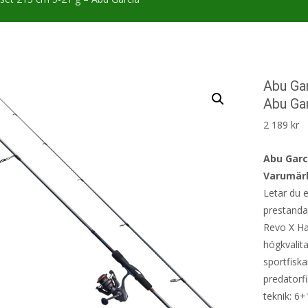
Abu Ga
Abu Ga
2 189
kr
Abu Garc
Varumärk
Letar du 
prestanda 
Revo X Ha
högkvalitat
sportfiska
predatorf
teknik: 6+