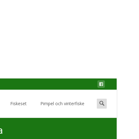
Search
Fiskeset
Pimpel och vinterfiske
for:
a