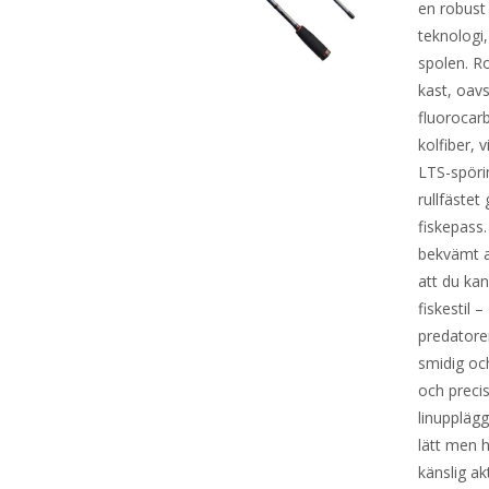
en robust
teknologi,
spolen. R
kast, oav
fluorocarb
kolfiber, 
LTS-spöri
rullfästet
fiskepass.
bekvämt at
att du kan
fiskestil 
predatorer
smidig oc
och preci
linupplägg
lätt men 
känslig ak