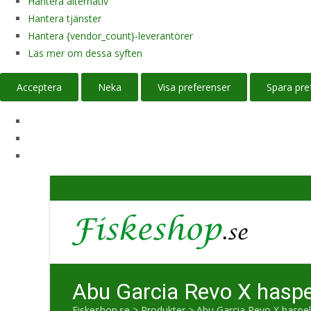
Hantera alternativ
Hantera tjänster
Hantera {vendor_count}-leverantörer
Läs mer om dessa syften
Acceptera
Neka
Visa preferenser
Spara pre
Abu Garcia Revo X haspe
Fiskeshop.se
>
Produkter
>
Abu Garcia Revo X haspel