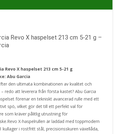
rcia Revo X haspelset 213 cm 5-21 g –
rcia
ia Revo X haspelset 213 cm 5-21 g
e: Abu Garcia
efter den ultimata kombinationen av kvalitet och
– redo att leverera från första kastet? Abu Garcia
spelset förenar en tekniskt avancerad rulle med ett
ivt spö, vilket gör det till ett perfekt val för
re som kräver pålitlig utrustning för
iske.Revo X-haspelrullen är laddad med toppmodern
1 kullager i rostfritt stål, precisionsskuren växellåda,