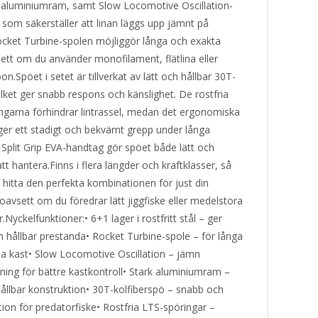
 aluminiumram, samt Slow Locomotive Oscillation-
 som säkerställer att linan läggs upp jämnt på
ocket Turbine-spolen möjliggör långa och exakta
sett om du använder monofilament, flätlina eller
on.Spöet i setet är tillverkat av lätt och hållbar 30T-
vilket ger snabb respons och känslighet. De rostfria
ngarna förhindrar lintrassel, medan det ergonomiska
 ger ett stadigt och bekvämt grepp under långa
 Split Grip EVA-handtag gör spöet både lätt och
t hantera.Finns i flera längder och kraftklasser, så
 hitta den perfekta kombinationen för just din
– oavsett om du föredrar lätt jiggfiske eller medelstora
.Nyckelfunktioner:• 6+1 lager i rostfritt stål – ger
h hållbar prestanda• Rocket Turbine-spole – för långa
sa kast• Slow Locomotive Oscillation – jämn
ning för bättre kastkontroll• Stark aluminiumram –
hållbar konstruktion• 30T-kolfiberspö – snabb och
tion för predatorfiske• Rostfria LTS-spöringar –