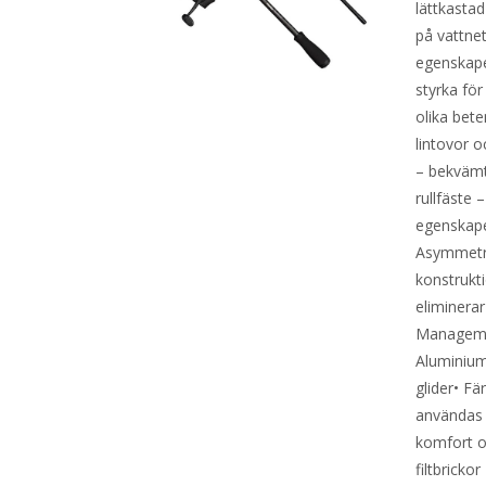
lättkastad
på vattne
egenskaper
styrka fö
olika bete
lintovor 
– bekvämt 
rullfäste 
egenskape
Asymmetri
konstrukti
eliminerar
Managemen
Aluminiums
glider• Fä
användas 
komfort o
filtbricko