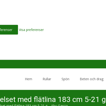
ferenser
Visa preferenser
Skip
to
Hem
Rullar
Spön
Beten och drag
content
lset med flätlina 183 cm 5-21 g
set med flätlina 183 cm 5-21 g – Abu Garcia