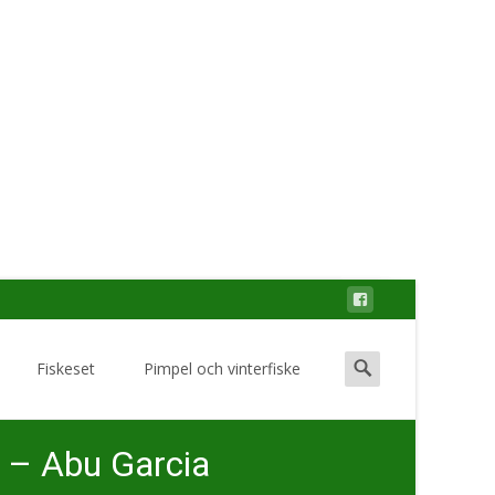
Search
Fiskeset
Pimpel och vinterfiske
for:
 – Abu Garcia