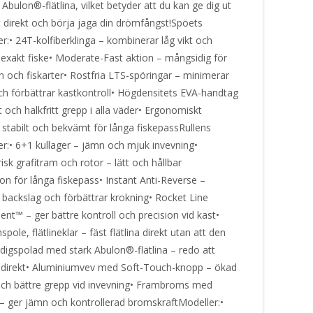
 Abulon®-flätlina, vilket betyder att du kan ge dig ut
t direkt och börja jaga din drömfångst!Spöets
:• 24T-kolfiberklinga – kombinerar låg vikt och
r exakt fiske• Moderate-Fast aktion – mångsidig för
n och fiskarter• Rostfria LTS-spöringar – minimerar
och förbättrar kastkontroll• Högdensitets EVA-handtag
och halkfritt grepp i alla väder• Ergonomiskt
– stabilt och bekvämt för långa fiskepassRullens
r:• 6+1 kullager – jämn och mjuk invevning•
sk grafitram och rotor – lätt och hållbar
on för långa fiskepass• Instant Anti-Reverse –
 backslag och förbättrar krokning• Rocket Line
t™ – ger bättre kontroll och precision vid kast•
pole, flätlineklar – fäst flätlina direkt utan att den
rdigspolad med stark Abulon®-flätlina – redo att
direkt• Aluminiumvev med Soft-Touch-knopp – ökad
ch bättre grepp vid invevning• Frambroms med
r – ger jämn och kontrollerad bromskraftModeller:•