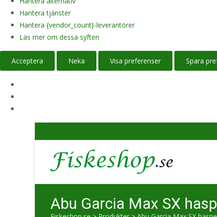
Hantera alternativ
Hantera tjänster
Hantera {vendor_count}-leverantörer
Läs mer om dessa syften
Acceptera
Neka
Visa preferenser
Spara pre
Abu Garcia Max SX haspe
Fiskeshop.se
>
Produkter
>
Abu Garcia Max SX haspel