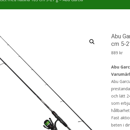
Abu Gar
cm 5-2
889
kr
Abu Garc
Varumärk
Abu Garci
prestanda
och lätt 2
som erbju
hållbarhet
Fast akti
beten i di