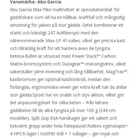
Varumärke: Abu Garcia
Abu Garcia Max Pike multirullset är specialutvecklat för
gäddfiskare som vill ha en hållbar, kraftfull och mångsidig
utrustning för jakten på stor gädda. Setet kombinerar ett
starkt och känsligt 24T-kolfiberspö med den
välrenommerade Max-LP 41-rullen, vilket ger precisa kast
och tillräcklig kraft för att hantera även de tyngsta
betena.Rullen är utrustad med Power Stack™ Carbon
Matrix-bromssystem och Duragear™-mässingsdrev, vilket
säkerställer jämn invevning och lång hållbarhet. MagTrax™-
kastbromsen ger optimal kastkontroll, medan den
förlängda, ergonomiska veven ger extra kraft när du drillar
stor gädda.Spöet har en snabb och styv aktion, vilket gör
det anpassningsbart för olika beten – från lättare
gäddbeten till de allra tyngsta på över 100 g (244 cm-
modeller). Split Grip EVA-handtaget ger ett säkert och
bekvämt grepp under hela fiskepasset.Rullens egenskaper:•
4 HPCR-lager i rostfritt stål + 1 rullager – ger mjuk och