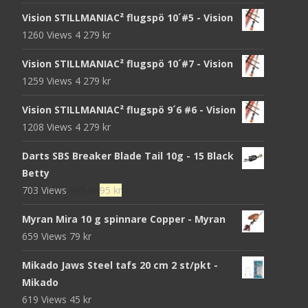
Vision STILLMANIAC² flugspö 10´#5 - Vision
1260 Views
4 279
kr
Vision STILLMANIAC² flugspö 10´#7 - Vision
1259 Views
4 279
kr
Vision STILLMANIAC² flugspö 9´6 #6 - Vision
1208 Views
4 279
kr
Darts SBS Breaker Blade Tail 10g - 15 Black
Betty
Det
Det
703 Views
105
kr
95
kr
ursprungliga
nuvarande
Myran Mira 10 g spinnare Copper - Myran
priset
priset
659 Views
79
kr
var:
är:
105 kr.
95 kr.
Mikado Jaws Steel tafs 20 cm 2 st/pkt -
Mikado
619 Views
45
kr