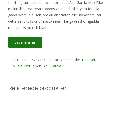
för riktigt tunga beten och stor gäddaAbu Garcia Max Pike
multirullset levererar topprestanda och slitstyrka för alla
gäddfiskare. Oavsett om du är erfaren eller nybörjare, tar
detta set ditt fiske till nästa nivå – fånga din drömgädda
med precision och kraft!
Läs mera här
Artikelnr:
036282116801
Kategorier:
Fiske
,
Fiskeset
,
Multirullset
Etikett:
Abu Garcia
Relaterade produkter