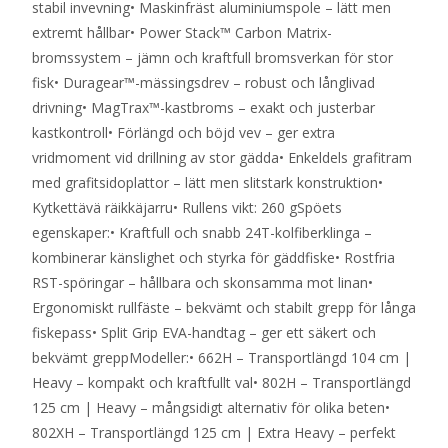
stabil invevning• Maskinfräst aluminiumspole – lätt men
extremt hållbar• Power Stack™ Carbon Matrix-
bromssystem – jämn och kraftfull bromsverkan för stor
fisk• Duragear™-mässingsdrev – robust och långlivad
drivning• MagTrax™-kastbroms – exakt och justerbar
kastkontroll• Förlängd och böjd vev – ger extra
vridmoment vid drillning av stor gädda• Enkeldels grafitram
med grafitsidoplattor – lätt men slitstark konstruktion•
Kytkettävä räikkäjarru• Rullens vikt: 260 gSpöets
egenskaper:• Kraftfull och snabb 24T-kolfiberklinga –
kombinerar känslighet och styrka för gäddfiske• Rostfria
RST-spöringar – hållbara och skonsamma mot linan•
Ergonomiskt rullfäste – bekvämt och stabilt grepp för långa
fiskepass• Split Grip EVA-handtag – ger ett säkert och
bekvämt greppModeller:• 662H – Transportlängd 104 cm |
Heavy – kompakt och kraftfullt val• 802H – Transportlängd
125 cm | Heavy – mångsidigt alternativ för olika beten•
802XH – Transportlängd 125 cm | Extra Heavy – perfekt