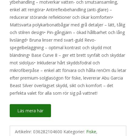
ytbehandling – motverkar vatten- och smutsansamling,
enkel att rengöra• Antireflexbehandling (anti-glare) –
reducerar störande reflektioner och ökar komforten•
Mattsvarta polykarbonatbågar med grå detaljer – lätt, tålig
och stilren design• Pin-gångjärn – ökad hållbarhet och lång
livslängd• Bruna linser med svart-guld Revo-
spegelbeläggning – optimal kontrast och skydd mot
bländning• Base Curve 8 – ger ett brett synfält och skyddar
mot sidoljus• Inkluderar hårt skyddsfodral och
mikrofiberpåse – enkel att förvara och hålla renOm du letar
efter premium-solglasögon för fiske, levererar Abu Garcia
Beast Silver överlägset skydd, sikt och komfort – det
perfekta valet för alla som rör sig på vattnet!
Läs mera här
Artikelnr:
036282104600
Kategorier:
Fiske
,