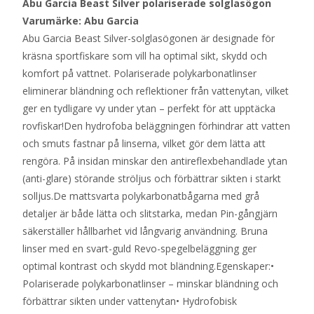
Abu Garcia Beast Silver polariserade solglasögon
Varumärke: Abu Garcia
Abu Garcia Beast Silver-solglasögonen är designade för
kräsna sportfiskare som vill ha optimal sikt, skydd och
komfort på vattnet. Polariserade polykarbonatlinser
eliminerar bländning och reflektioner från vattenytan, vilket
ger en tydligare vy under ytan – perfekt för att upptäcka
rovfiskar!Den hydrofoba beläggningen förhindrar att vatten
och smuts fastnar på linserna, vilket gör dem lätta att
rengöra. På insidan minskar den antireflexbehandlade ytan
(anti-glare) störande ströljus och förbättrar sikten i starkt
solljus.De mattsvarta polykarbonatbågarna med grå
detaljer är både lätta och slitstarka, medan Pin-gångjärn
säkerställer hållbarhet vid långvarig användning. Bruna
linser med en svart-guld Revo-spegelbeläggning ger
optimal kontrast och skydd mot bländning.Egenskaper:•
Polariserade polykarbonatlinser – minskar bländning och
förbättrar sikten under vattenytan• Hydrofobisk