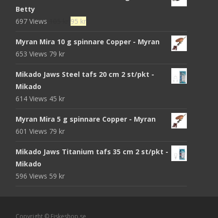
Betty
Det
Det
697 Views
105
kr
95
kr
ursprungliga
nuvarande
Myran Mira 10 g spinnare Copper - Myran
priset
priset
653 Views
79
kr
var:
är:
105 kr.
95 kr.
Mikado Jaws Steel tafs 20 cm 2 st/pkt -
Mikado
614 Views
45
kr
Myran Mira 5 g spinnare Copper - Myran
601 Views
79
kr
Mikado Jaws Titanium tafs 35 cm 2 st/pkt -
Mikado
596 Views
59
kr
Copyright © Fiskeshop.se