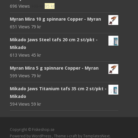
Det
Det
696 Views
105
kr
95
kr
ursprungliga
nuvarande
Myran Mira 10 g spinnare Copper - Myran
priset
priset
651 Views
79
kr
var:
är:
105 kr.
95 kr.
Mikado Jaws Steel tafs 20 cm 2 st/pkt -
Mikado
613 Views
45
kr
Myran Mira 5 g spinnare Copper - Myran
599 Views
79
kr
Mikado Jaws Titanium tafs 35 cm 2 st/pkt -
Mikado
594 Views
59
kr
Copyright © Fiskeshop.se
Powered by WordPress
, Theme
i-craft
by TemplatesNext.