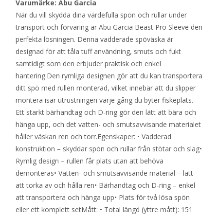
Varumärke: Abu Garcia
När du vill skydda dina värdefulla spön och rullar under
transport och förvaring är Abu Garcia Beast Pro Sleeve den
perfekta lösningen. Denna vadderade spöväska är
designad för att tåla tuff användning, smuts och fukt
samtidigt som den erbjuder praktisk och enkel
hantering.Den rymliga designen gör att du kan transportera
ditt spö med rullen monterad, vilket innebär att du slipper
montera isär utrustningen varje gång du byter fiskeplats.
Ett starkt bärhandtag och D-ring gör den lätt att bära och
hänga upp, och det vatten- och smutsavvisande materialet
håller väskan ren och torr.Egenskaper: • Vadderad
konstruktion – skyddar spön och rullar från stötar och slag•
Rymlig design – rullen får plats utan att behöva
demonteras• Vatten- och smutsavvisande material – lätt
att torka av och hålla ren• Bärhandtag och D-ring – enkel
att transportera och hänga upp• Plats för två lösa spön
eller ett komplett setMått: • Total längd (yttre mått): 151