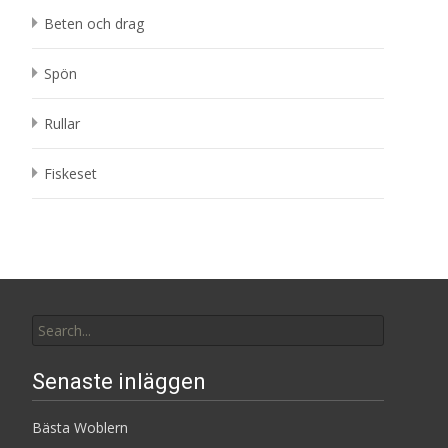
Beten och drag
Spön
Rullar
Fiskeset
Search
for:
Senaste inläggen
Bästa Woblern