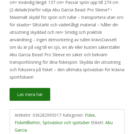
cm• Invändig längd: 137 cm• Passar spön upp till 274 cm
(2-delade)Varför välja Abu Garcia Beast Pro Sleeve? •
Maximalt skydd för spön och rullar – transportera utan oro
för skador• Slitstarkt och vädertåligt material – håller din
utrustning skyddad och ren• Smidig och praktisk
användning – ingen demontering av rullen krävsOavsett
om du är på väg till en sjö, en älv eller kusten säkerställer
Abu Garcia Beast Pro Sleeve en säker och bekväm
transportlösning för dina fiskespön. Skydda din utrustning
och fokusera på fisket – den ultimata spöväskan för kräsna
sportfiskare!
Läs mera här
Artikelnr:
036282995017
Kategorier:
Fiske
,
Fisketillbehör
,
Spöväskor och spötuber
Etikett:
Abu
Garcia