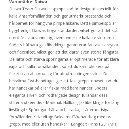
Varumärke: Daiwa
Daiwa Team Daiwa Ice-pimpelspö är designat speciellt för
kalla vinterförhållanden och ger utmärkt prestanda och
hållbarhet för hängivna pimpelfiskare. Detta pimpelspö är
byggt enligt Daiwas höga standarder, vilket gör att det står
emot år av användning, även under de kallaste vintrarna.
Spöets hållbara glasfiberklinga garanterar fantastisk styrka
och flexibilitet, vilket gör att det klarar även större fångster.
De lätta och starka spöringarna är optimerade för att klara
isiga och kalla förhållanden, så att du kan fokusera på
fisket utan att oroa dig för att utrustningen sviker. Det
bekväma EVA-handtaget ger ett fast grepp, oavsett om du
har handskar på eller fiskar med bara händer. Spöets
eleganta silver- och rödfärgade design fulländar dess
stilrena utseende. • Material: Hållbar glasfiberklinga för lång
livslängd • Spöringar: Lätta och starka, står emot isiga
förhållanden • Handtag: Bekvämt EVA-handtag med bra
grepp, med eller utan handskar • Längder: Finns i 20” (MH)