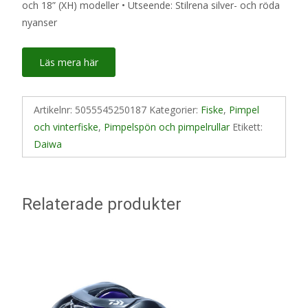
och 18” (XH) modeller • Utseende: Stilrena silver- och röda
nyanser
Läs mera här
Artikelnr:
5055545250187
Kategorier:
Fiske
,
Pimpel
och vinterfiske
,
Pimpelspön och pimpelrullar
Etikett:
Daiwa
Relaterade produkter