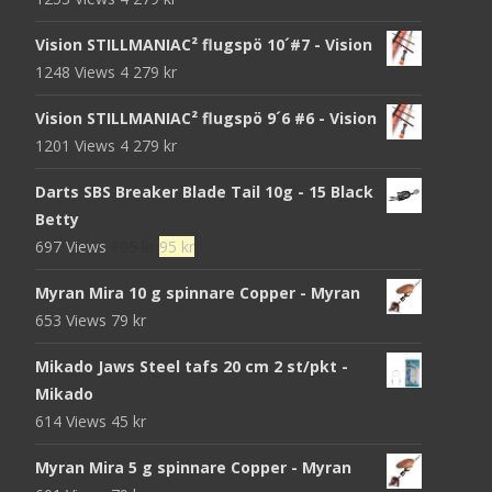
Vision STILLMANIAC² flugspö 10´#7 - Vision
1248 Views
4 279
kr
Vision STILLMANIAC² flugspö 9´6 #6 - Vision
1201 Views
4 279
kr
Darts SBS Breaker Blade Tail 10g - 15 Black
Betty
Det
Det
697 Views
105
kr
95
kr
ursprungliga
nuvarande
Myran Mira 10 g spinnare Copper - Myran
priset
priset
653 Views
79
kr
var:
är:
105 kr.
95 kr.
Mikado Jaws Steel tafs 20 cm 2 st/pkt -
Mikado
614 Views
45
kr
Myran Mira 5 g spinnare Copper - Myran