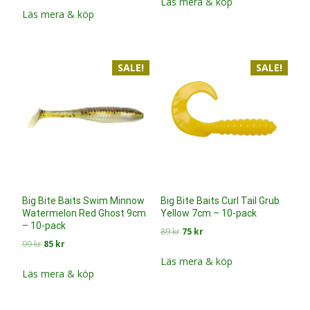
priset
priset
Läs mera & köp
priset
priset
Läs mera & köp
var:
är:
var:
är:
99 kr.
85 kr.
99 kr.
85 kr.
SALE!
SALE!
Big Bite Baits Swim Minnow
Big Bite Baits Curl Tail Grub
Watermelon Red Ghost 9cm
Yellow 7cm – 10-pack
– 10-pack
Det
Det
89
kr
75
kr
Det
Det
99
kr
85
kr
ursprungliga
nuvarande
ursprungliga
nuvarande
priset
priset
Läs mera & köp
priset
priset
Läs mera & köp
var:
är:
var:
är:
89 kr.
75 kr.
99 kr.
85 kr.