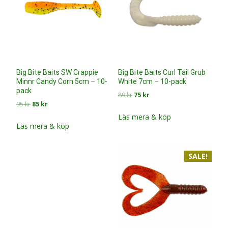
Big Bite Baits Curl Tail Grub
Big Bite Baits SW Crappie
White 7cm – 10-pack
Minnr Candy Corn 5cm – 10-
pack
Det
Det
89
kr
75
kr
Det
Det
95
kr
85
kr
ursprungliga
nuvarande
ursprungliga
nuvarande
priset
priset
Läs mera & köp
priset
priset
Läs mera & köp
var:
är:
var:
är:
89 kr.
75 kr.
95 kr.
85 kr.
SALE!