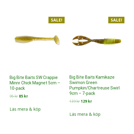
var:
är:
139 kr.
115 kr.
139 kr.
129 kr.
SALE!
SALE!
Big Bite Baits Kamikaze
Big Bite Baits SW Crappie
Swimon Green
Minnr Chick Magnet 5cm –
Pumpkin/Chartreuse Swirl
10-pack
9cm – 7-pack
Det
Det
95
kr
85
kr
Det
Det
139
kr
129
kr
ursprungliga
nuvarande
ursprungliga
nuvarande
priset
priset
Läs mera & köp
priset
priset
Läs mera & köp
var:
är:
var:
är:
95 kr.
85 kr.
139 kr.
129 kr.