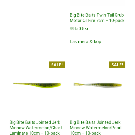
Big Bite Baits Twin Tail Grub
Motor Oil Fire 7cm – 10-pack
Det
Det
99
kr
85
kr
ursprungliga
nuvarande
priset
priset
Läs mera & köp
var:
är:
99 kr.
85 kr.
SALE!
SALE!
Big Bite Baits Jointed Jerk
Big Bite Baits Jointed Jerk
Minnow Watermelon/Chart
Minnow Watermelon/Pearl
Laminate 10cm – 10-pack
10cm – 10-pack