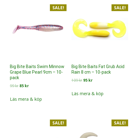
SALE!
SALE!
Big Bite Baits Swim Minnow
Big Bite Baits Fat Grub Acid
Grape Blue Pearl 9cm – 10-
Rain 8 cm – 10-pack
pack
Det
Det
109
kr
95
kr
Det
Det
99
kr
85
kr
ursprungliga
nuvarande
ursprungliga
nuvarande
priset
priset
Läs mera & köp
priset
priset
Läs mera & köp
var:
är:
var:
är:
109 kr.
95 kr.
99 kr.
85 kr.
SALE!
SALE!