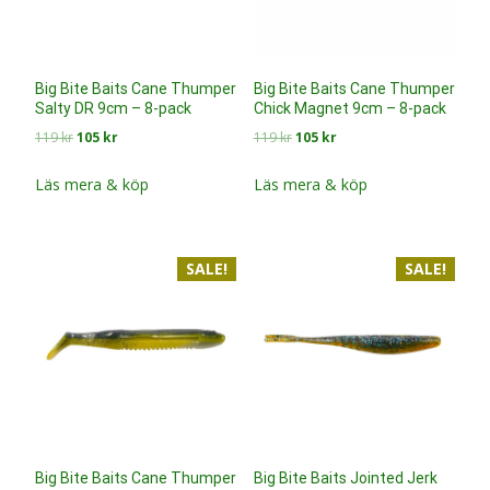
Big Bite Baits Cane Thumper
Big Bite Baits Cane Thumper
Salty DR 9cm – 8-pack
Chick Magnet 9cm – 8-pack
Det
Det
Det
Det
119
kr
105
kr
119
kr
105
kr
ursprungliga
nuvarande
ursprungliga
nuvarande
priset
priset
priset
priset
Läs mera & köp
Läs mera & köp
var:
är:
var:
är:
119 kr.
105 kr.
119 kr.
105 kr.
SALE!
SALE!
Big Bite Baits Jointed Jerk
Big Bite Baits Cane Thumper