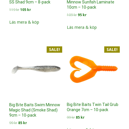
Minnow Sunfish Laminate
SS Shad 9cm – 8-pack
10cm – 10-pack
Det
Det
119
kr
105
kr
Det
Det
109
kr
95
kr
ursprungliga
nuvarande
ursprungliga
nuvarande
priset
priset
Läs mera & köp
priset
priset
Läs mera & köp
var:
är:
var:
är:
119 kr.
105 kr.
109 kr.
95 kr.
SALE!
SALE!
Big Bite Baits Twin Tail Grub
Big Bite Baits Swim Minnow
Orange 7cm – 10-pack
Magic Shad (Smoke Shad)
9cm – 10-pack
Det
Det
99
kr
85
kr
Det
Det
99
kr
85
kr
ursprungliga
nuvarande
ursprungliga
nuvarande