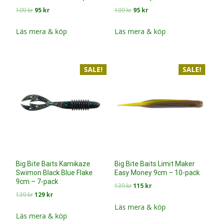
Det
Det
Det
Det
109
kr
95
kr
109
kr
95
kr
ursprungliga
nuvarande
ursprungliga
nuvarande
priset
priset
priset
priset
Läs mera & köp
Läs mera & köp
var:
är:
var:
är:
109 kr.
95 kr.
109 kr.
95 kr.
SALE!
SALE!
Big Bite Baits Kamikaze
Big Bite Baits Limit Maker
Swimon Black Blue Flake
Easy Money 9cm – 10-pack
9cm – 7-pack
Det
Det
139
kr
115
kr
Det
Det
139
kr
129
kr
ursprungliga
nuvarande
ursprungliga
nuvarande
priset
priset
Läs mera & köp
priset
priset
Läs mera & köp
var:
är: