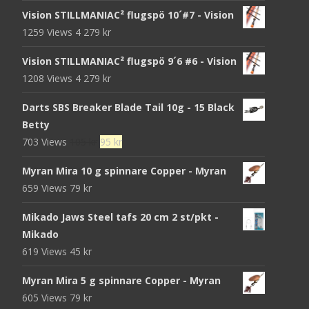
Vision STILLMANIAC² flugspö 10´#7 - Vision
1259 Views
4 279
kr
Vision STILLMANIAC² flugspö 9´6 #6 - Vision
1208 Views
4 279
kr
Darts SBS Breaker Blade Tail 10g - 15 Black
Betty
Det
Det
703 Views
105
kr
95
kr
ursprungliga
nuvarande
Myran Mira 10 g spinnare Copper - Myran
priset
priset
659 Views
79
kr
var:
är:
105 kr.
95 kr.
Mikado Jaws Steel tafs 20 cm 2 st/pkt -
Mikado
619 Views
45
kr
Myran Mira 5 g spinnare Copper - Myran
605 Views
79
kr