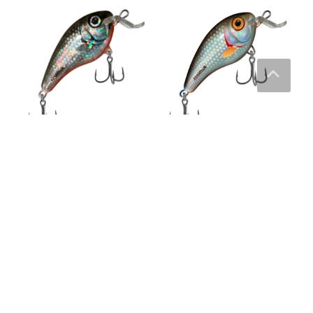
Ruthless Rattlin Crank
Ruthless Rattlin Crank
Shallow 6,5 cm wobbler SF45
Shallow 6,5 cm wobbler
– Ruthless Fishing
Roach – Ruthless Fishing
159
kr
159
kr
Läs mera här
Läs mera här