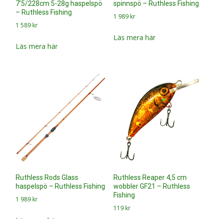
7’5/228cm 5-28g haspelspö
spinnspö – Ruthless Fishing
– Ruthless Fishing
1 989
kr
1 589
kr
Läs mera här
Läs mera här
Ruthless Rods Glass
Ruthless Reaper 4,5 cm
haspelspö – Ruthless Fishing
wobbler GF21 – Ruthless
Fishing
1 989
kr
119
kr