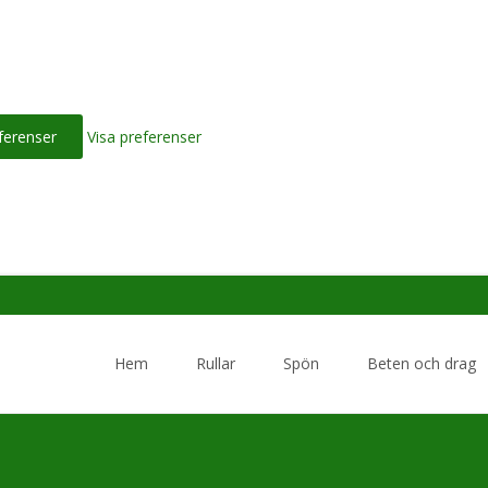
ferenser
Visa preferenser
Skip
to
Hem
Rullar
Spön
Beten och drag
content