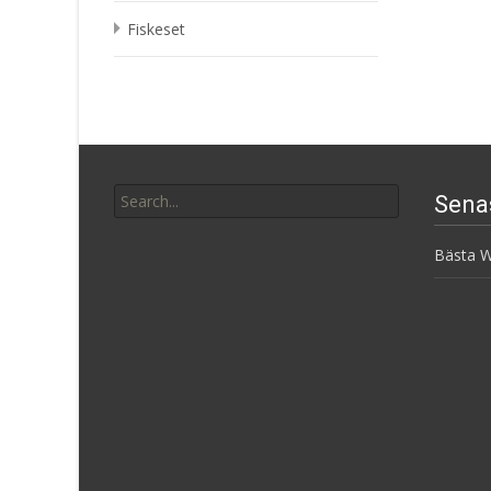
Fiskeset
Search
Sena
for:
Bästa W