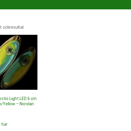
t sökresultat
rctic Light LED 6 cm
n/Yellow – Norolan
 här