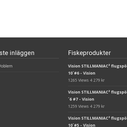
ste inläggen
Fiskeprodukter
oblern
Vision STILLMANIAC² flugspö
10´#6 - Vision
1265 Views
4 279
kr
Vision STILLMANIAC² flugspö
´6 #7 - Vision
1259 Views
4 279
kr
Vision STILLMANIAC² flugspö
10´#5 - Vision