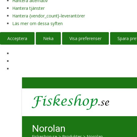
Hantera alternativ
Hantera tjänster
Hantera {vendor_count}-leverantörer
Läs mer om dessa syften
Acceptera
Neka
Visa preferenser
Spara pre
Norolan
Fiskeshop.se
>
Produkter
>
Norolan