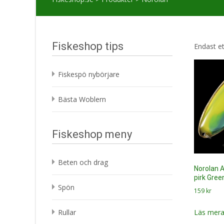
Fiskeshop tips
Endast et
Fiskespö nybörjare
Bästa Woblern
Fiskeshop meny
Beten och drag
Norolan A
pirk Gree
Spön
159
kr
Läs mera
Rullar