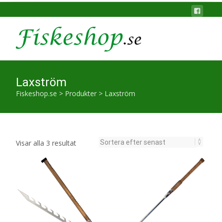
Laxström
Fiskeshop.se
>
Produkter
>
Laxström
Sortera
Visar alla 3 resultat
efter
senaste