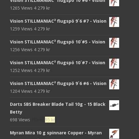
Vision STILLMANIAC² flugspö 10´#6 - Vision
1265 Views
4 279
kr
Vision STILLMANIAC² flugspö 9´6 #7 - Vision
1259 Views
4 279
kr
Vision STILLMANIAC² flugspö 10´#5 - Vision
1256 Views
4 279
kr
Vision STILLMANIAC² flugspö 10´#7 - Vision
1252 Views
4 279
kr
Vision STILLMANIAC² flugspö 9´6 #6 - Vision
1204 Views
4 279
kr
Darts SBS Breaker Blade Tail 10g - 15 Black
Betty
Det
Det
698 Views
105
kr
95
kr
ursprungliga
nuvarande
Myran Mira 10 g spinnare Copper - Myran
priset
priset