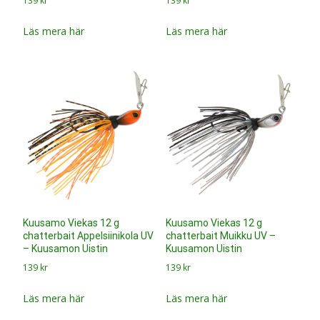
139
kr
139
kr
Läs mera här
Läs mera här
Kuusamo Viekas 12 g
Kuusamo Viekas 12 g
chatterbait Appelsiinikola UV
chatterbait Muikku UV –
– Kuusamon Uistin
Kuusamon Uistin
139
kr
139
kr
Läs mera här
Läs mera här