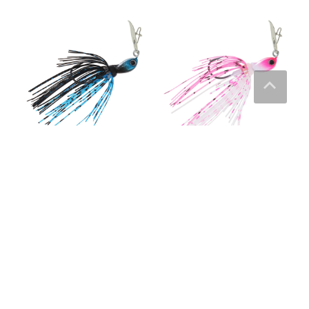
Kuusamo Viekas 12 g
Kuusamo Viekas 12 g
chatterbait Yöhaukka UV –
chatterbait Vamppi UV –
Kuusamon Uistin
Kuusamon Uistin
139
kr
139
kr
Läs mera här
Läs mera här