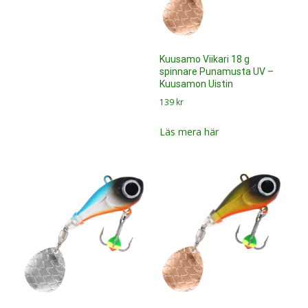
Kuusamo Viikari 18 g
spinnare Punamusta UV –
Kuusamon Uistin
139
kr
Läs mera här