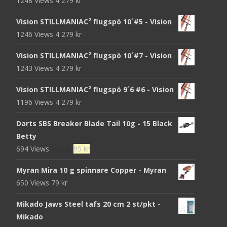
1248 Views
4 279
kr
Vision STILLMANIAC² flugspö 10´#5 - Vision
1246 Views
4 279
kr
Vision STILLMANIAC² flugspö 10´#7 - Vision
1243 Views
4 279
kr
Vision STILLMANIAC² flugspö 9´6 #6 - Vision
1196 Views
4 279
kr
Darts SBS Breaker Blade Tail 10g - 15 Black
Betty
Det
Det
694 Views
105
kr
95
kr
ursprungliga
nuvarande
Myran Mira 10 g spinnare Copper - Myran
priset
priset
650 Views
79
kr
var:
är:
105 kr.
95 kr.
Mikado Jaws Steel tafs 20 cm 2 st/pkt -
Mikado