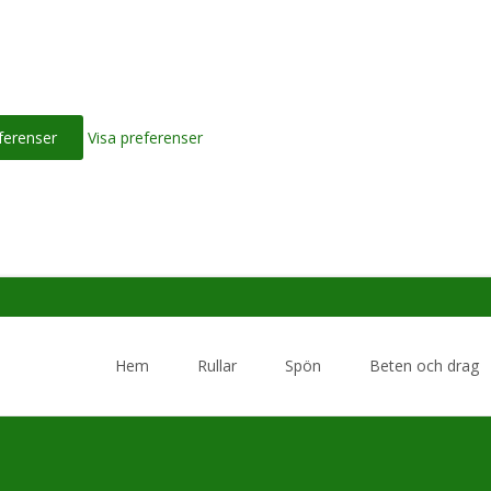
ferenser
Visa preferenser
Skip
to
Hem
Rullar
Spön
Beten och drag
content