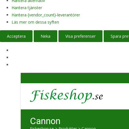
Hantera alternativ
Hantera tjänster
Hantera {vendor_count}-leverantörer
Läs mer om dessa syften
Acceptera
Neka
Visa preferenser
Spara pre
Cannon
Fiskeshop.se
>
Produkter
>
Cannon