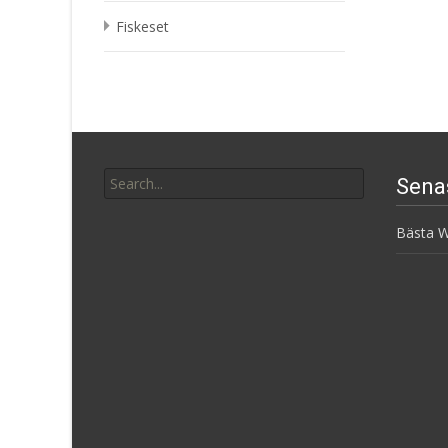
Fiskeset
Search
Sena
for:
Bästa W