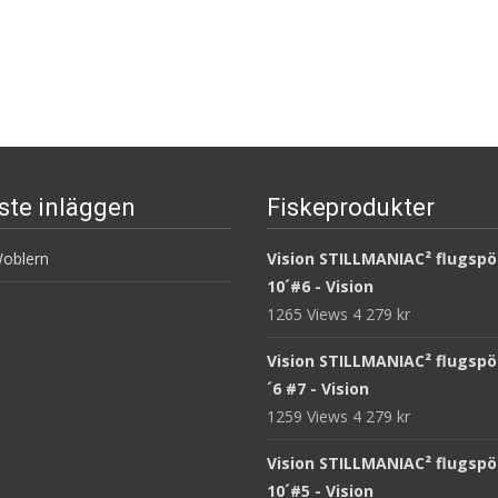
ste inläggen
Fiskeprodukter
oblern
Vision STILLMANIAC² flugspö
10´#6 - Vision
1265 Views
4 279
kr
Vision STILLMANIAC² flugspö
´6 #7 - Vision
1259 Views
4 279
kr
Vision STILLMANIAC² flugspö
10´#5 - Vision