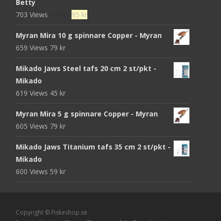
Betty
Det
Det
703 Views
105
kr
95
kr
ursprungliga
nuvarande
Myran Mira 10 g spinnare Copper - Myran
priset
priset
659 Views
79
kr
var:
är:
105 kr.
95 kr.
Mikado Jaws Steel tafs 20 cm 2 st/pkt -
Mikado
619 Views
45
kr
Myran Mira 5 g spinnare Copper - Myran
605 Views
79
kr
Mikado Jaws Titanium tafs 35 cm 2 st/pkt -
Mikado
600 Views
59
kr
Copyright © Fiskeshop.se