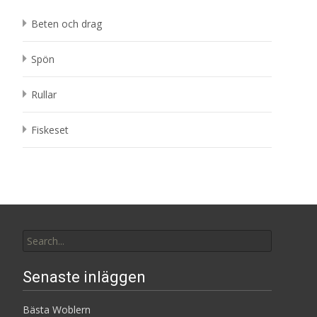
Beten och drag
Spön
Rullar
Fiskeset
Search
for:
Senaste inläggen
Bästa Woblern